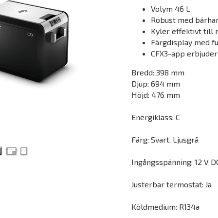
Volym 46 L
Robust med bärhan
Kyler effektivt til
Färgdisplay med f
CFX3-app erbjuder
Bredd: 398 mm
Djup: 694 mm
Höjd: 476 mm
Energiklass: C
Färg: Svart, Ljusgrå
Ingångsspänning: 12 V DC
Justerbar termostat: Ja
Köldmedium: R134a