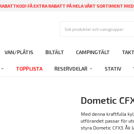
ABATTKOD! FÅ EXTRA RABATT PÅ HELA VÅRT SORTIMENT ME
VAN/PLÅTIS
BILTÄLT
CAMPINGTÄLT
TAK
TOPPLISTA
RESERVDELAR
STATIV
Dometic CF
Med denna kraftfulla ky
utförandet passar för u
styra Dometic CFX3. Åk l