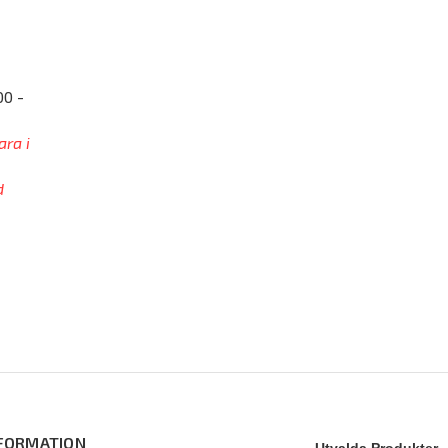
00 -
ara i
d
FORMATION