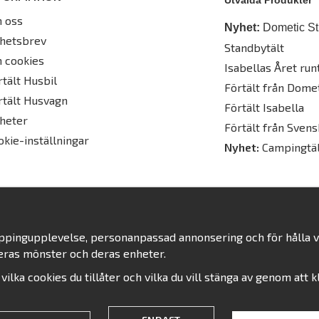
Utvalda Produkter
 oss
Nyhet:
Dometic St
hetsbrev
Standbytält
 cookies
Isabellas Året runt
rtält Husbil
Förtält från Dome
rtält Husvagn
Förtält Isabella
heter
Förtält från Svens
okie-inställningar
Nyhet:
Campingtäl
oppingupplevelse, personanpassad annonsering och för hålla vår
eras mönster och deras enheter.
j vilka cookies du tillåter och vilka du vill stänga av genom att 
Drift & produktion:
Wikinggruppen