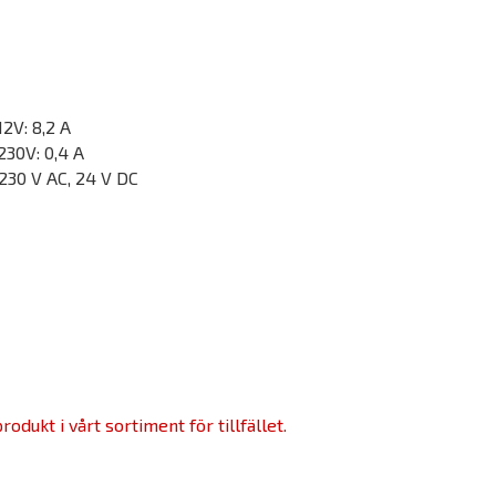
2V: 8,2 A
30V: 0,4 A
 230 V AC, 24 V DC
odukt i vårt sortiment för tillfället.