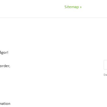
Sitemap »
ågor!
order,
De
mation