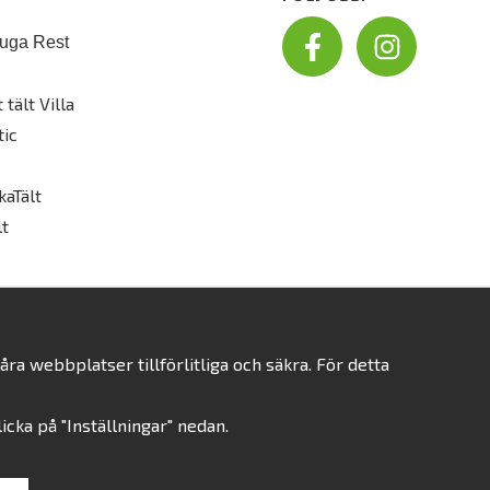
uga Rest
 tält Villa
tic
kaTält
t
a webbplatser tillförlitliga och säkra. För detta
klicka på "Inställningar" nedan.