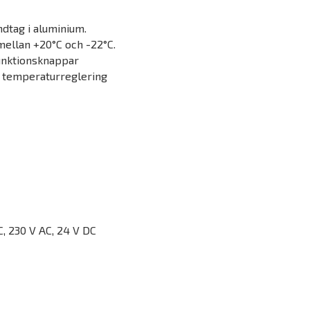
dtag i aluminium.
l mellan +20°C och -22°C.
unktionsknappar
 temperaturreglering
, 230 V AC, 24 V DC