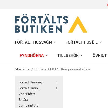
R
FÖRTÄLT HUSVAGN
FÖRTÄLT HUSBIL
FYNDHÖRNA
TILLBEHÖR
ÖVRIGT
Startsida
/
Dometic CFX3 45 Kompressorkylbox
Förtält Husvagn
Förtält Husbil
Van/Plåtis
Biltält
Campingtält