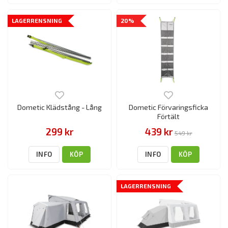
LAGERRENSNING
20%
Dometic Klädstång - Lång
Dometic Förvaringsficka
Förtält
299 kr
439 kr
549 kr
INFO
KÖP
INFO
KÖP
LAGERRENSNING