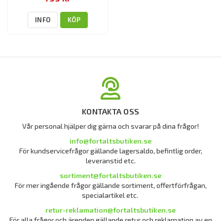
INFO
KÖP
KONTAKTA OSS
Vår personal hjälper dig gärna och svarar på dina frågor!
info@fortaltsbutiken.se
För kundservicefrågor gällande lagersaldo, befintlig order,
leveranstid etc.
sortiment@fortaltsbutiken.se
För mer ingående frågor gällande sortiment, offertförfrågan,
specialartikel etc.
retur-reklamation@fortaltsbutiken.se
För alla frågor och ärenden gällande retur och reklamation av en