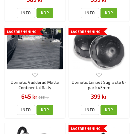
INFO
KÖP
INFO
KÖP
LAGERRENSNING
LAGERRENSNING
Dometic Vadderad Matta
Dometic Limpet Sugfäste 8-
Continental Rally
pack 45mm
645 kr
399 kr
685 kr
INFO
KÖP
INFO
KÖP
LAGERRENSNING