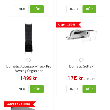
INFO
KÖP
INFO
KÖP
Upp till 50%
Dometic AccessoryTrack Pro
Dometic Soltak
Awning Organiser
1 499 kr
1 715 kr
2 449 kr
INFO
KÖP
INFO
KÖP
LAGERRENSNING