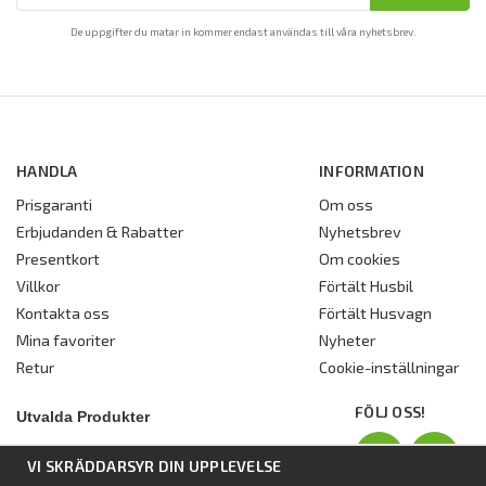
De uppgifter du matar in kommer endast användas till våra nyhetsbrev.
HANDLA
INFORMATION
Prisgaranti
Om oss
Erbjudanden & Rabatter
Nyhetsbrev
Presentkort
Om cookies
Villkor
Förtält Husbil
Kontakta oss
Förtält Husvagn
Mina favoriter
Nyheter
Retur
Cookie-inställningar
FÖLJ OSS!
Utvalda Produkter
Nyhet:
Dometic Stuga Rest
VI SKRÄDDARSYR DIN UPPLEVELSE
Standbytält