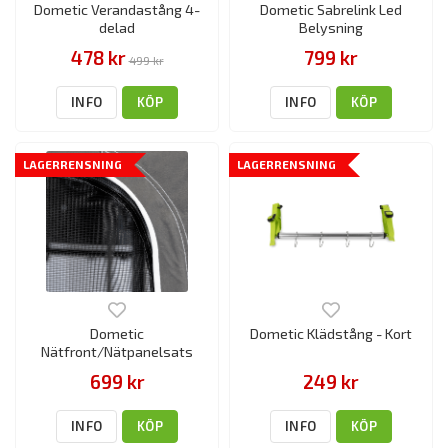
Dometic Verandastång 4-
Dometic Sabrelink Led
delad
Belysning
478 kr
799 kr
499 kr
INFO
KÖP
INFO
KÖP
LAGERRENSNING
LAGERRENSNING
Dometic
Dometic Klädstång - Kort
Nätfront/Nätpanelsats
699 kr
249 kr
INFO
KÖP
INFO
KÖP