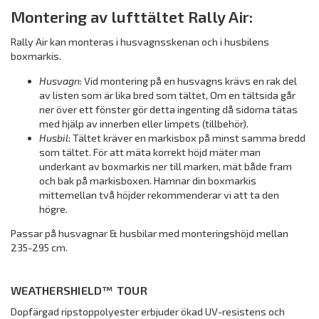
Montering av lufttältet Rally Air:
Rally Air kan monteras i husvagnsskenan och i husbilens
boxmarkis.
Husvagn
: Vid montering på en husvagns krävs en rak del
av listen som är lika bred som tältet, Om en tältsida går
ner över ett fönster gör detta ingenting då sidorna tätas
med hjälp av innerben eller limpets (tillbehör).
Husbil
: Tältet kräver en markisbox på minst samma bredd
som tältet. För att mäta korrekt höjd mäter man
underkant av boxmarkis ner till marken, mät både fram
och bak på markisboxen. Hamnar din boxmarkis
mittemellan två höjder rekommenderar vi att ta den
högre.
Passar på husvagnar & husbilar med monteringshöjd mellan
235-295 cm.
WEATHERSHIELD™ TOUR
Dopfärgad ripstoppolyester erbjuder ökad UV-resistens och