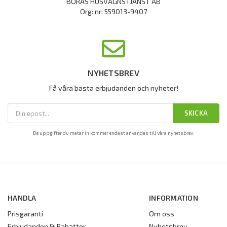
BORÅS HUSVAGNSTJÄNST AB
Org: nr: 559013-9407
NYHETSBREV
Få våra bästa erbjudanden och nyheter!
SKICKA
De uppgifter du matar in kommer endast användas till våra nyhetsbrev.
HANDLA
INFORMATION
Prisgaranti
Om oss
Erbjudanden & Rabatter
Nyhetsbrev