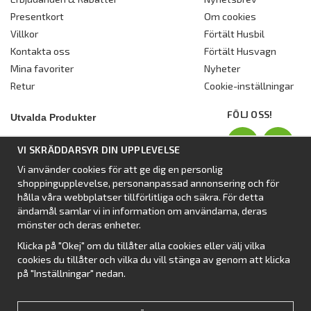
Presentkort
Om cookies
Villkor
Förtält Husbil
Kontakta oss
Förtält Husvagn
Mina favoriter
Nyheter
Retur
Cookie-inställningar
FÖLJ OSS!
Utvalda Produkter
Nyhet:
Dometic Stuga Rest
VI SKRÄDDARSYR DIN UPPLEVELSE
Standbytält
Vi använder cookies för att ge dig en personlig
Isabellas Året runt tält Villa
shoppingupplevelse, personanpassad annonsering och för
Förtält från Dometic
hålla våra webbplatser tillförlitliga och säkra. För detta
ändamål samlar vi in information om användarna, deras
Förtält Isabella
mönster och deras enheter.
Förtält från SvenskaTält
Klicka på "Okej" om du tillåter alla cookies eller välj vilka
Nyhet:
Campingtält
cookies du tillåter och vilka du vill stänga av genom att klicka
på "Inställningar" nedan.