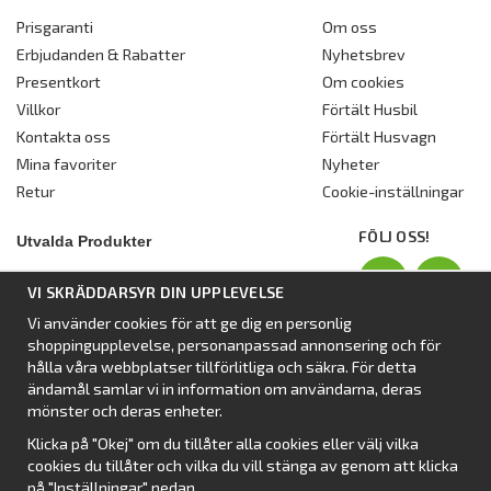
Prisgaranti
Om oss
Erbjudanden & Rabatter
Nyhetsbrev
Presentkort
Om cookies
Villkor
Förtält Husbil
Kontakta oss
Förtält Husvagn
Mina favoriter
Nyheter
Retur
Cookie-inställningar
FÖLJ OSS!
Utvalda Produkter
Nyhet:
Dometic Stuga Rest
VI SKRÄDDARSYR DIN UPPLEVELSE
Standbytält
Vi använder cookies för att ge dig en personlig
Isabellas Året runt tält Villa
shoppingupplevelse, personanpassad annonsering och för
Förtält från Dometic
hålla våra webbplatser tillförlitliga och säkra. För detta
ändamål samlar vi in information om användarna, deras
Förtält Isabella
mönster och deras enheter.
Förtält från SvenskaTält
Klicka på "Okej" om du tillåter alla cookies eller välj vilka
Nyhet:
Campingtält
cookies du tillåter och vilka du vill stänga av genom att klicka
på "Inställningar" nedan.