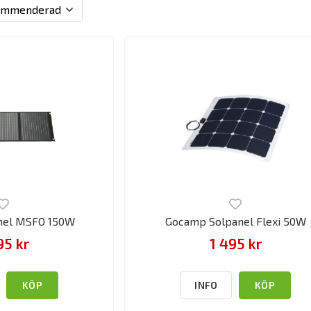
nel MSFO 150W
Gocamp Solpanel Flexi 50W
95 kr
1 495 kr
KÖP
INFO
KÖP