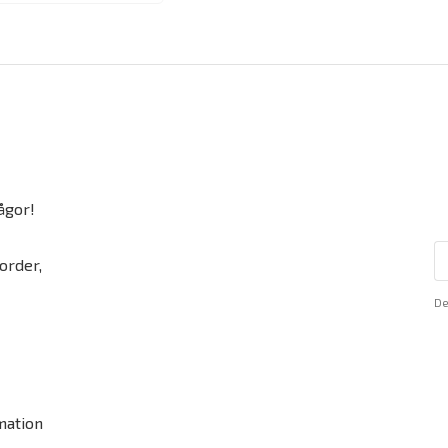
ågor!
order,
De
mation