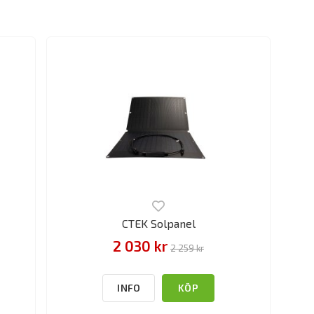
CTEK Solpanel
2 030 kr
2 259 kr
INFO
KÖP