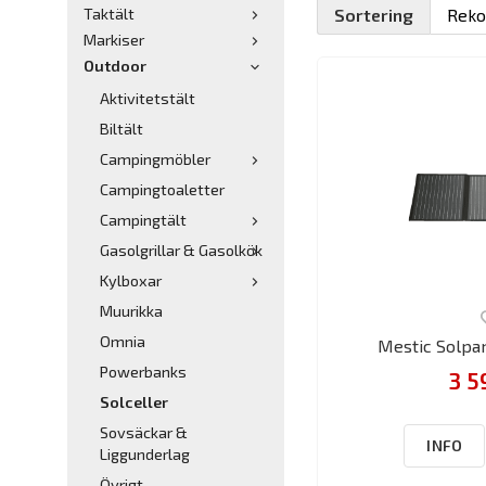
Taktält
Sortering
Markiser
Outdoor
Aktivitetstält
Biltält
Campingmöbler
Campingtoaletter
Campingtält
Gasolgrillar & Gasolkök
Kylboxar
Muurikka
Omnia
Mestic Solpa
Powerbanks
3 5
Solceller
Sovsäckar &
INFO
Liggunderlag
Övrigt