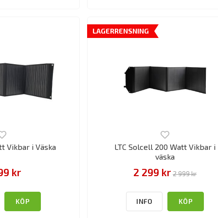
LAGERRENSNING
tt Vikbar i Väska
LTC Solcell 200 Watt Vikbar i
väska
99 kr
2 299 kr
2 999 kr
KÖP
INFO
KÖP