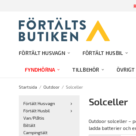
R
FÖRTÄLT HUSVAGN
FÖRTÄLT HUSBIL
FYNDHÖRNA
TILLBEHÖR
ÖVRIGT
Startsida
/
Outdoor
/
Solceller
Solceller
Förtält Husvagn
Förtält Husbil
Van/Plåtis
Outdoor solceller – po
Biltält
ladda batterier och en
Campingtält