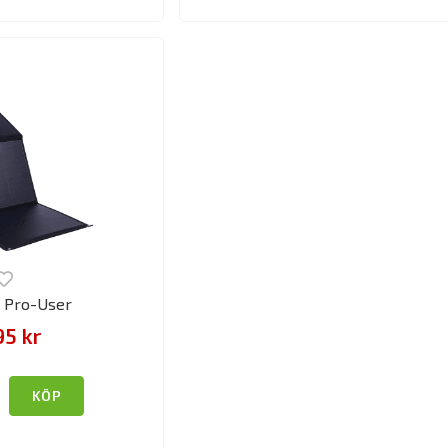
 Pro-User
95 kr
KÖP