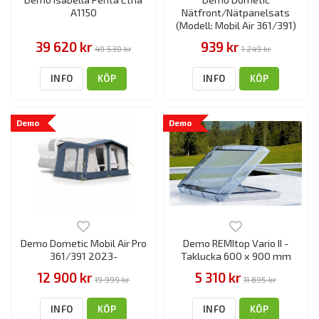
A1150
Nätfront/Nätpanelsats
(Modell: Mobil Air 361/391)
39 620 kr
939 kr
49 530 kr
1 249 kr
INFO
KÖP
INFO
KÖP
Demo
Demo
Demo Dometic Mobil Air Pro
Demo REMItop Vario II -
361/391 2023-
Taklucka 600 x 900 mm
12 900 kr
5 310 kr
19 999 kr
11 895 kr
INFO
KÖP
INFO
KÖP