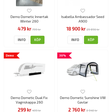
Demo Dometic Innertak
Isabella Ambassador Seed
Winter 260
A900
479 kr
18 900 kr
799 kr
29 890 kr
INFO
KÖP
INFO
KÖP
Demo
30%
Demo Dometic Dual Fix
Demo Dometic Sunshine VW
Vagnskappa 260
Gavlar
299 kr
2 760 kr
499 kr
3 940 kr