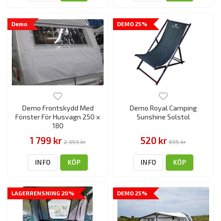
Demo
DEMO 25%
Demo Frontskydd Med
Demo Royal Camping
Fönster För Husvagn 250 x
Sunshine Solstol
180
1 799 kr
520 kr
2 359 kr
695 kr
INFO
KÖP
INFO
KÖP
LAGERRENSNING 20%
DEMO 25%