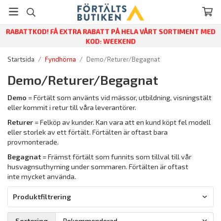
RABATTKOD! FÅ EXTRA RABATT PÅ HELA VÅRT SORTIMENT MED
KOD: WEEKEND
Startsida
/
Fyndhörna
/
Demo/Returer/Begagnat
Demo/Returer/Begagnat
Demo
= Förtält som använts vid mässor, utbildning, visningstält
eller kommit i retur till våra leverantörer.
Returer
= Felköp av kunder. Kan vara att en kund köpt fel modell
eller storlek av ett förtält. Förtälten är oftast bara
provmonterade.
Begagnat
= Främst förtält som funnits som tillval till vår
husvagnsuthyrning under sommaren. Förtälten är oftast
inte mycket använda.
Produktfiltrering
Sortering