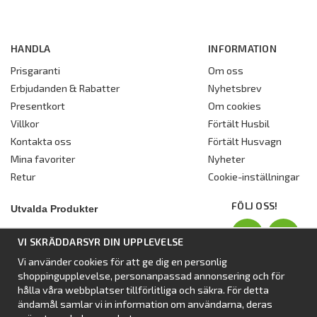
HANDLA
INFORMATION
Prisgaranti
Om oss
Erbjudanden & Rabatter
Nyhetsbrev
Presentkort
Om cookies
Villkor
Förtält Husbil
Kontakta oss
Förtält Husvagn
Mina favoriter
Nyheter
Retur
Cookie-inställningar
FÖLJ OSS!
Utvalda Produkter
Nyhet:
Dometic Stuga Rest
VI SKRÄDDARSYR DIN UPPLEVELSE
Standbytält
Vi använder cookies för att ge dig en personlig
Isabellas Året runt tält Villa
shoppingupplevelse, personanpassad annonsering och för
Förtält från Dometic
hålla våra webbplatser tillförlitliga och säkra. För detta
ändamål samlar vi in information om användarna, deras
Förtält Isabella