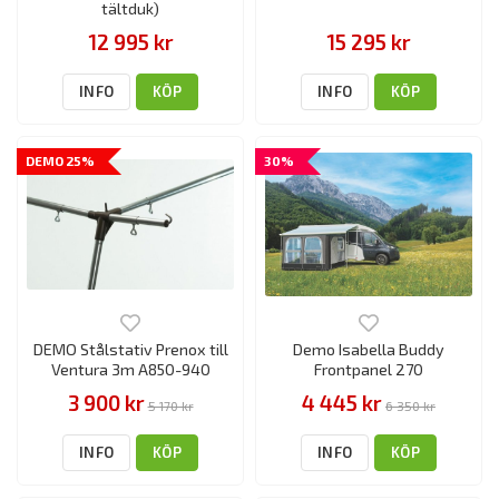
tältduk)
12 995 kr
15 295 kr
INFO
KÖP
INFO
KÖP
DEMO 25%
30%
DEMO Stålstativ Prenox till
Demo Isabella Buddy
Ventura 3m A850-940
Frontpanel 270
3 900 kr
4 445 kr
5 170 kr
6 350 kr
INFO
KÖP
INFO
KÖP