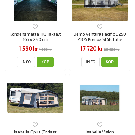
Kondensmatta Till Taktält
Demo Ventura Pacific D250
165 x 240 cm
A875 Prenox Stålstativ
1 590 kr
17 720 kr
1 990 kr
23 625 kr
INFO
KÖP
INFO
KÖP
Isabella Opus (Endast
Isabella Vision