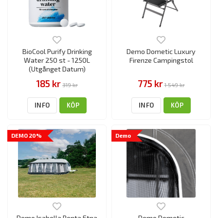
BioCool Purify Drinking
Demo Dometic Luxury
Water 250 st - 1250L
Firenze Campingstol
(Utgånget Datum)
185 kr
775 kr
319 kr
1 549 kr
INFO
KÖP
INFO
KÖP
DEMO 20%
Demo
Demo Isabella Penta Etna
Demo Dometic