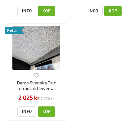
INFO
KÖP
INFO
KÖP
Retur
Demo Svenska Tält
Termotak Universal
2 025 kr
2 700 kr
INFO
KÖP