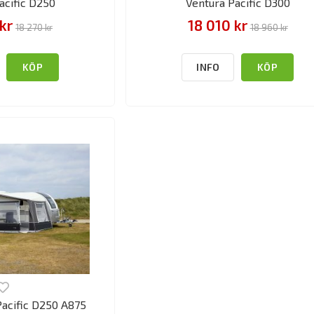
acific D250
Ventura Pacific D300
kr
18 010 kr
18 270 kr
18 960 kr
KÖP
INFO
KÖP
acific D250 A875