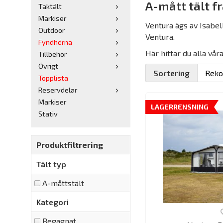
A-mått tält f
Taktält
Markiser
Ventura ägs av Isabell
Outdoor
Ventura.
Fyndhörna
Här hittar du alla vår
Tillbehör
Övrigt
Sortering
Topplista
Reservdelar
Markiser
LAGERRENSNING
Stativ
Produktfiltrering
Tält typ
A-måttstält
Kategori
Begagnat