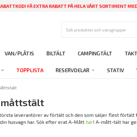
ABATTKOD! FÅ EXTRA RABATT PÅ HELA VÅRT SORTIMENT ME
VAN/PLÅTIS
BILTÄLT
CAMPINGTÄLT
TAK
TOPPLISTA
RESERVDELAR
STATIV
åttstält
-måttstält
törsta leverantörer av förtält och den som säljer flest förtält 
 din husvagn har. Sök efter erat A-Mått
här
! A-mått-tält har ge