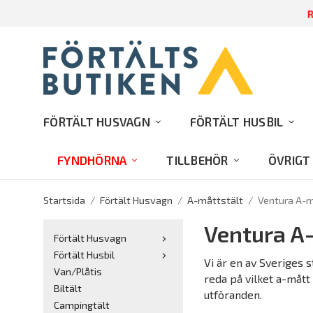
R
FÖRTÄLT HUSVAGN
FÖRTÄLT HUSBIL
FYNDHÖRNA
TILLBEHÖR
ÖVRIGT
Startsida
/
Förtält Husvagn
/
A-måttstält
/
Ventura A-m
Ventura A
Förtält Husvagn
Förtält Husbil
Vi är en av Sveriges s
Van/Plåtis
reda på vilket a-mått
Biltält
utföranden.
Campingtält