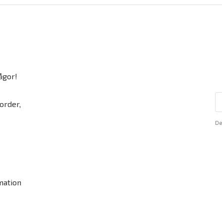
ågor!
order,
De
mation