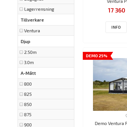
Ventura P
Lagerrensning
17 360 
Tillverkare
INFO
Ventura
Djup
2.50m
DEMO 25%
3.0m
A-Mått
800
825
850
875
Demo Ventura P
900