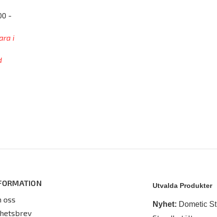
00 -
ara i
d
FORMATION
Utvalda Produkter
 oss
Nyhet:
Dometic St
hetsbrev