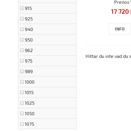
Prenox 
915
17 720 
925
INFO
940
950
962
Hittar du inte vad du 
975
989
1000
1015
1025
1050
1075