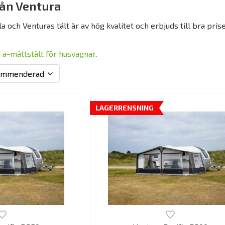
rån Ventura
a och Venturas tält är av hög kvalitet och erbjuds till bra pris
a
a-måttstält för husvagnar
.
LAGERRENSNING