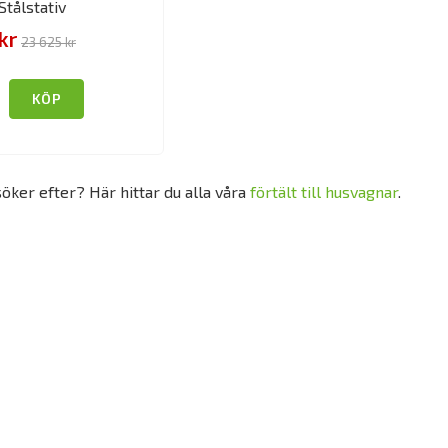
Stålstativ
kr
23 625 kr
KÖP
söker efter? Här hittar du alla våra
förtält till husvagnar
.