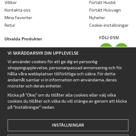
Villkor
Förtält Husbil
Kontakta oss
Förtält Husvagn
Mina favoriter
Nyheter
Retur
Cookie-inställningar
FÖLJ OSS!
Utvalda Produkter
Nyhet:
Dometic Stuga Rest
VI SKRÄDDARSYR DIN UPPLEVELSE
Standbytält
Vi använder cookies för att ge dig en personlig
Isabellas Året runt tält Villa
shoppingupplevelse, personanpassad annonsering och för
Förtält från Dometic
hålla våra webbplatser tillförlitliga och säkra. För detta
ändamål samlar vi in information om användarna, deras
Förtält Isabella
mönster och deras enheter.
Förtält från SvenskaTält
Klicka på "Okej" om du tillåter alla cookies eller välj vilka
Nyhet:
Campingtält
cookies du tillåter och vilka du vill stänga av genom att klicka
på "Inställningar" nedan.
INSTÄLLNINGAR