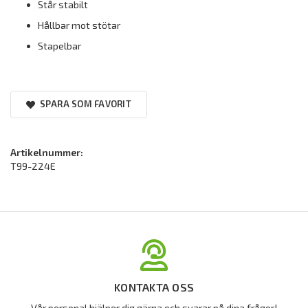
Står stabilt
Hållbar mot stötar
Stapelbar
SPARA SOM FAVORIT
Artikelnummer:
T99-224E
KONTAKTA OSS
Vår personal hjälper dig gärna och svarar på dina frågor!