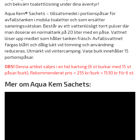
och bekväm toalettlösning under dina äventyr!
Aqua Kem® Sachets – tillsatsmedel i portionspåsar för
avfallstanken i mobila toaletter och som ersätter
saneringsvätskan. Består av ett vattenlösligt torrt pulver där
man doserar en normaltank på 20 liter med en påse. Vattnet
löser upp medlet som håller tanken fräsch. Avfallsvattnet
färgas blått och dålig lukt vid tömning och användning
reduceras. Utmärkt vid vintercamping. Varje burk innehåller 15
portionspåsar.
OBS!
Denna artikel säljes i en hel kartong (6 st burkar med 15 st
påsar/burk). Rekommenderat pris = 255 kr/burk = 1530 kr för 6 st.
Mer om Aqua Kem Sachets: