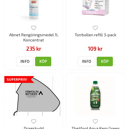
Abnet Rengöringsmedel 1L
Torrbollen refill 3-pack
Koncentrat
235 kr
109 kr
INFO
KÖP
INFO
KÖP
SUPERPRIS!
Dragskydd
Thetford Aqua Kem Green