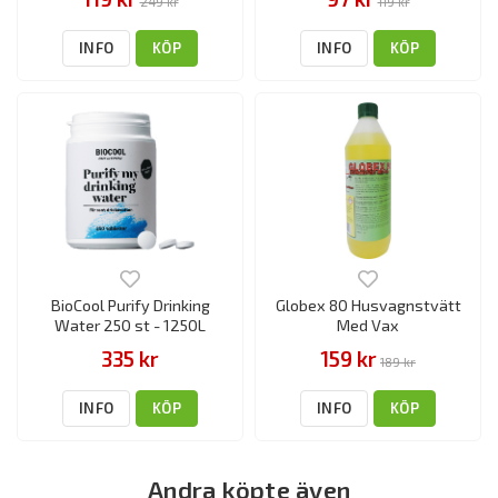
249 kr
119 kr
INFO
KÖP
INFO
KÖP
BioCool Purify Drinking
Globex 80 Husvagnstvätt
Water 250 st - 1250L
Med Vax
335 kr
159 kr
189 kr
INFO
KÖP
INFO
KÖP
Andra köpte även