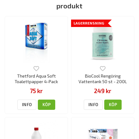
produkt
LAGERRENSNING
Thetford Aqua Soft
BioCool Rengöring
Toalettpapper 4-Pack
Vattentank 50 st - 200L
75 kr
249 kr
INFO
KÖP
INFO
KÖP