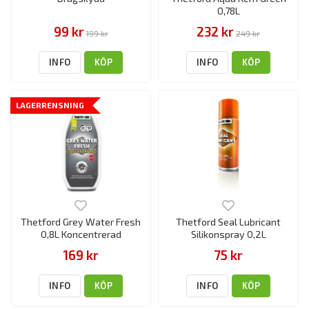
0,78L
99 kr
232 kr
199 kr
249 kr
INFO
KÖP
INFO
KÖP
LAGERRENSNING
Thetford Grey Water Fresh
Thetford Seal Lubricant
0,8L Koncentrerad
Silikonspray 0,2L
169 kr
75 kr
INFO
KÖP
INFO
KÖP