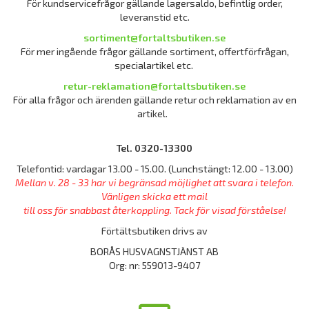
För kundservicefrågor gällande lagersaldo, befintlig order,
leveranstid etc.
sortiment@fortaltsbutiken.se
För mer ingående frågor gällande sortiment, offertförfrågan,
specialartikel etc.
retur-reklamation@fortaltsbutiken.se
För alla frågor och ärenden gällande retur och reklamation av en
artikel.
Tel. 0320-13300
Telefontid: vardagar 13.00 - 15.00. (Lunchstängt: 12.00 - 13.00)
Mellan v. 28 - 33 har vi begränsad möjlighet att svara i telefon.
Vänligen skicka ett mail
till oss för snabbast återkoppling. Tack för visad förståelse!
Förtältsbutiken drivs av
BORÅS HUSVAGNSTJÄNST AB
Org: nr: 559013-9407