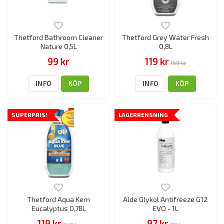
Thetford Bathroom Cleaner
Thetford Grey Water Fresh
Nature 0,5L
0,8L
99 kr
119 kr
169 kr
INFO
KÖP
INFO
KÖP
SUPERPRIS!
LAGERRENSNING
Thetford Aqua Kem
Alde Glykol Antifreeze G12
Eucalyptus 0,78L
EVO - 1L
119 kr
97 kr