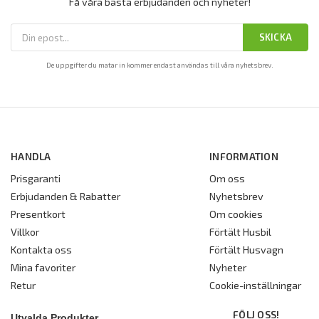
Få våra bästa erbjudanden och nyheter!
SKICKA
De uppgifter du matar in kommer endast användas till våra nyhetsbrev.
HANDLA
INFORMATION
Prisgaranti
Om oss
Erbjudanden & Rabatter
Nyhetsbrev
Presentkort
Om cookies
Villkor
Förtält Husbil
Kontakta oss
Förtält Husvagn
Mina favoriter
Nyheter
Retur
Cookie-inställningar
FÖLJ OSS!
Utvalda Produkter