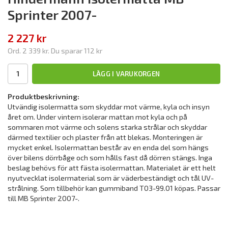
Sprinter 2007-
2 227 kr
Ord.
2 339 kr
. Du sparar
112 kr
LÄGG I VARUKORGEN
Produktbeskrivning:
Utvändig isolermatta som skyddar mot värme, kyla och insyn
året om. Under vintern isolerar mattan mot kyla och på
sommaren mot värme och solens starka strålar och skyddar
därmed textilier och plaster från att blekas. Monteringen är
mycket enkel. Isolermattan består av en enda del som hängs
över bilens dörrbåge och som hålls fast då dörren stängs. Inga
beslag behövs för att fästa isolermattan. Materialet är ett helt
nyutvecklat isolermaterial som är väderbeständigt och tål UV-
strålning. Som tillbehör kan gummiband T03-99.01 köpas. Passar
till MB Sprinter 2007-.