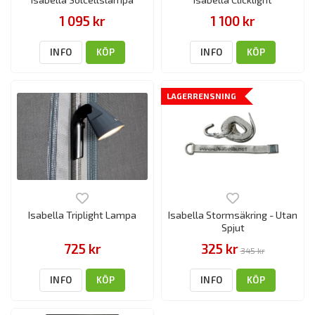
1 095 kr
1 100 kr
INFO
KÖP
INFO
KÖP
LAGERRENSNING
Isabella Triplight Lampa
Isabella Stormsäkring - Utan
Spjut
725 kr
325 kr
345 kr
INFO
KÖP
INFO
KÖP