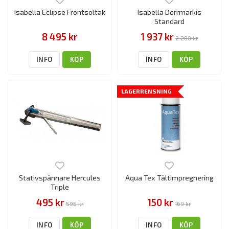
Isabella Eclipse Frontsoltak
Isabella Dörrmarkis
Standard
8 495 kr
1 937 kr
2 280 kr
INFO
KÖP
INFO
KÖP
LAGERRENSNING
Stativspännare Hercules
Aqua Tex Tältimpregnering
Triple
495 kr
150 kr
595 kr
169 kr
INFO
KÖP
INFO
KÖP