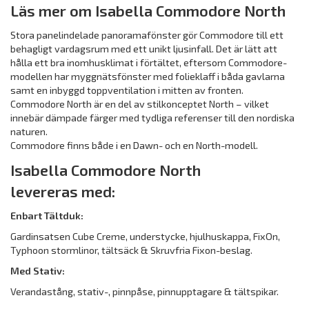
Läs mer om Isabella Commodore North
Stora panelindelade panoramafönster gör Commodore till ett
behagligt vardagsrum med ett unikt ljusinfall. Det är lätt att
hålla ett bra inomhusklimat i förtältet, eftersom Commodore-
modellen har myggnätsfönster med folieklaff i båda gavlarna
samt en inbyggd toppventilation i mitten av fronten.
Commodore North är en del av stilkonceptet North – vilket
innebär dämpade färger med tydliga referenser till den nordiska
naturen.
Commodore finns både i en Dawn- och en North-modell.
Isabella Commodore North
levereras med:
Enbart Tältduk:
Gardinsatsen Cube Creme, understycke, hjulhuskappa, FixOn,
Typhoon stormlinor, tältsäck & Skruvfria Fixon-beslag.
Med Stativ:
Verand­astång, stativ-, pinnpåse, pinnupptagare & tältspikar.