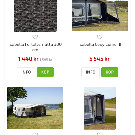
Isabella Förtältsmatta 300
Isabella Cosy Corner II
cm
1 440 kr
5 545 kr
1 595 kr
INFO
KÖP
INFO
KÖP