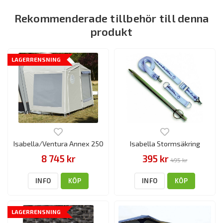
Rekommenderade tillbehör till denna
produkt
LAGERRENSNING
Isabella/Ventura Annex 250
Isabella Stormsäkring
8 745 kr
395 kr
495 kr
INFO
KÖP
INFO
KÖP
LAGERRENSNING