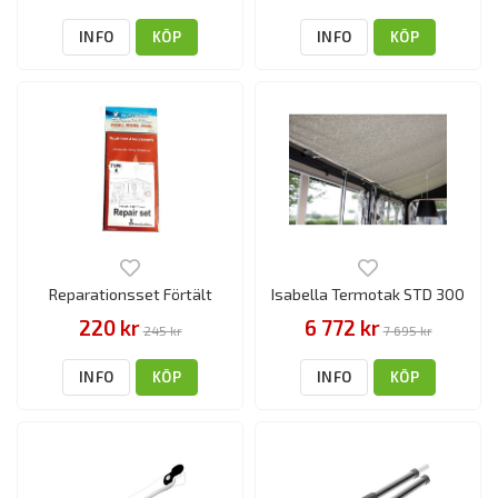
INFO
KÖP
INFO
KÖP
Reparationsset Förtält
Isabella Termotak STD 300
220 kr
6 772 kr
245 kr
7 695 kr
INFO
KÖP
INFO
KÖP