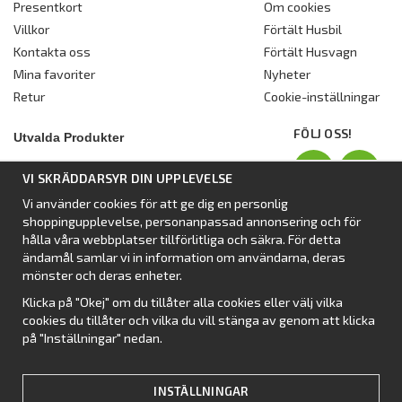
Presentkort
Om cookies
Villkor
Förtält Husbil
Kontakta oss
Förtält Husvagn
Mina favoriter
Nyheter
Retur
Cookie-inställningar
FÖLJ OSS!
Utvalda Produkter
Nyhet:
Dometic Stuga Rest
VI SKRÄDDARSYR DIN UPPLEVELSE
Standbytält
Vi använder cookies för att ge dig en personlig
Isabellas Året runt tält Villa
shoppingupplevelse, personanpassad annonsering och för
Förtält från Dometic
hålla våra webbplatser tillförlitliga och säkra. För detta
ändamål samlar vi in information om användarna, deras
Förtält Isabella
mönster och deras enheter.
Förtält från SvenskaTält
Klicka på "Okej" om du tillåter alla cookies eller välj vilka
Nyhet:
Campingtält
cookies du tillåter och vilka du vill stänga av genom att klicka
på "Inställningar" nedan.
INSTÄLLNINGAR