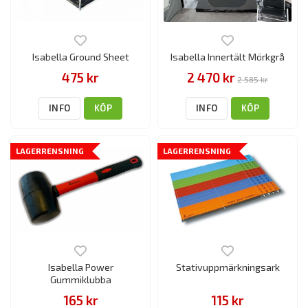
Isabella Ground Sheet
Isabella Innertält Mörkgrå
475 kr
2 470 kr
2 585 kr
INFO
KÖP
INFO
KÖP
LAGERRENSNING
LAGERRENSNING
Isabella Power
Stativuppmärkningsark
Gummiklubba
165 kr
115 kr