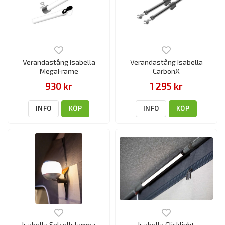
Verandastång Isabella
Verandastång Isabella
MegaFrame
CarbonX
930 kr
1 295 kr
INFO
KÖP
INFO
KÖP
Isabella Solcellslampa
Isabella Clicklight