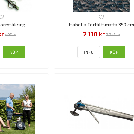
Stormsäkring
Isabella Förtältsmatta 350 cm
kr
2 110 kr
495 kr
2 345 kr
KÖP
INFO
KÖP