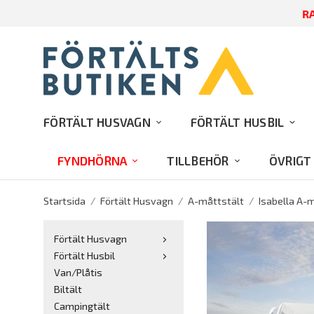
RA
FÖRTÄLT HUSVAGN
FÖRTÄLT HUSBIL
FYNDHÖRNA
TILLBEHÖR
ÖVRIGT
Startsida
/
Förtält Husvagn
/
A-måttstält
/
Isabella A-
Förtält Husvagn
Förtält Husbil
Van/Plåtis
Biltält
Campingtält