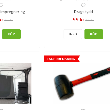
ltimpregnering
Dragskydd
kr
99 kr
169 kr
199 kr
KÖP
INFO
KÖP
LAGERRENSNING