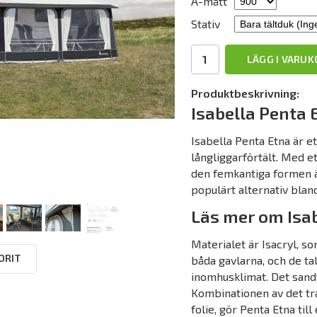
A-mått
Stativ
LÄGG I VARU
Produktbeskrivning:
Isabella Penta 
Isabella Penta Etna är et
långliggarförtält. Med e
den femkantiga formen är
populärt alternativ bl
Läs mer om Isa
Materialet är Isacryl, so
ORIT
båda gavlarna, och de ta
inomhusklimat. Det sandfä
Kombinationen av det tr
folie, gör Penta Etna till 