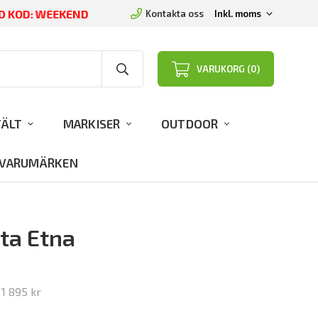
ED KOD: WEEKEND
Kontakta oss
VARUKORG (0)
TÄLT
MARKISER
OUTDOOR
VARUMÄRKEN
nta Etna
r
1 895 kr