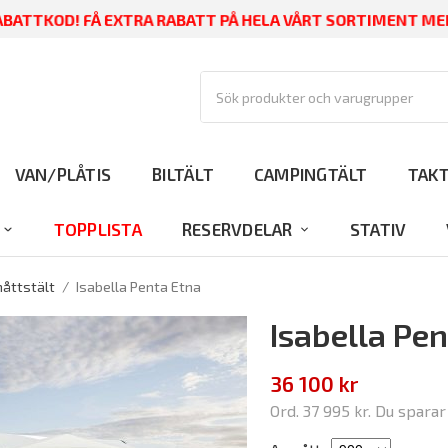
BATTKOD! FÅ EXTRA RABATT PÅ HELA VÅRT SORTIMENT M
VAN/PLÅTIS
BILTÄLT
CAMPINGTÄLT
TAK
TOPPLISTA
RESERVDELAR
STATIV
måttstält
/
Isabella Penta Etna
Isabella Pe
36 100 kr
Ord.
37 995 kr
. Du spara