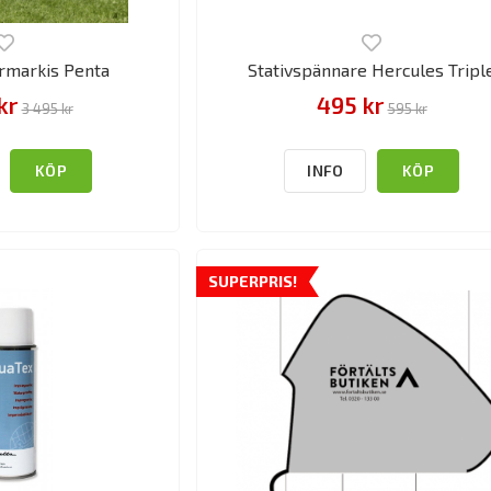
rrmarkis Penta
Stativspännare Hercules Tripl
kr
495 kr
3 495 kr
595 kr
KÖP
INFO
KÖP
SUPERPRIS!