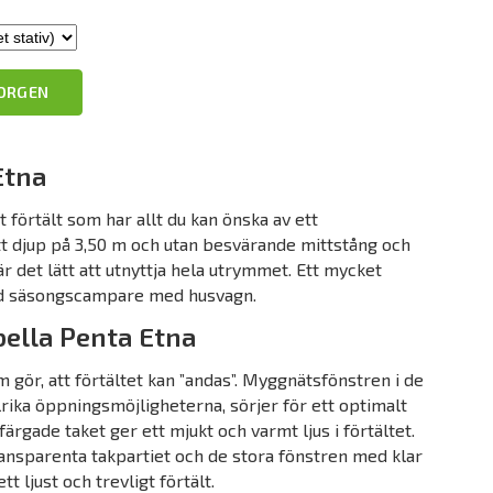
KORGEN
Etna
t förtält som har allt du kan önska av ett
tt djup på 3,50 m och utan besvärande mittstång och
 det lätt att utnyttja hela utrymmet. Ett mycket
and säsongscampare med husvagn.
bella Penta Etna
m gör, att förtältet kan ”andas”. Myggnätsfönstren i de
lrika öppningsmöjligheterna, sörjer för ett optimalt
rgade taket ger ett mjukt och varmt ljus i förtältet.
ansparenta takpartiet och de stora fönstren med klar
ett ljust och trevligt förtält.