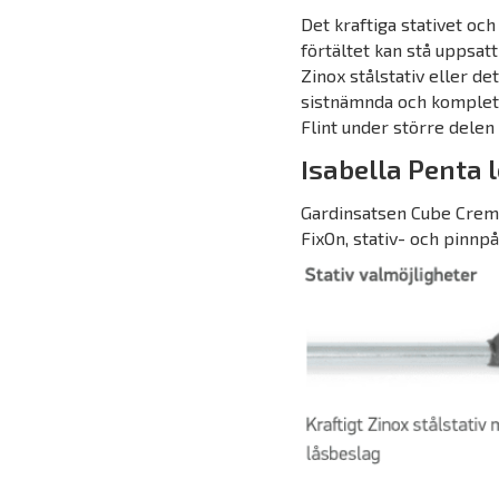
Det kraftiga stativet och
förtältet kan stå uppsat
Zinox stålstativ eller d
sistnämnda och komplett
Flint under större delen 
Isabella Penta 
Gardinsatsen Cube Creme
FixOn, stativ- och pinnpå