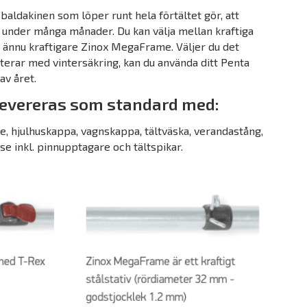
 baldakinen som löper runt hela förtältet gör, att
t under många månader. Du kan välja mellan kraftiga
et ännu kraftigare Zinox MegaFrame. Väljer du det
erar med vintersäkring, kan du använda ditt Penta
av året.
levereras som standard med:
, hjulhuskappa, vagnskappa, tältväska, verandastång,
se inkl. pinnupptagare och tältspikar.