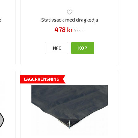
e
Stativsäck med dragkedja
478 kr
535 kr
INFO
KÖP
LAGERRENSNING