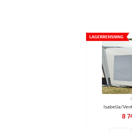
LAGERRENSNING
Isabella/Ven
8 7