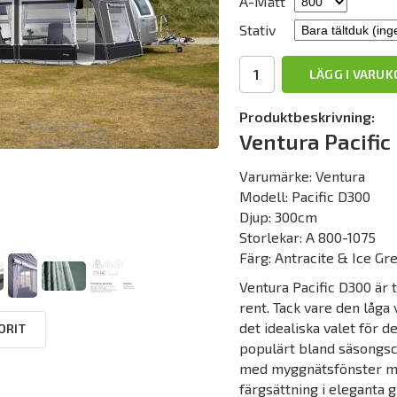
A-Mått
Stativ
LÄGG I VARU
Produktbeskrivning:
Ventura Pacific
Varumärke: Ventura
Modell: Pacific D300
Djup: 300cm
Storlekar: A 800-1075
Färg: Antracite & Ice Gr
Ventura Pacific D300 är t
rent. Tack vare den låga
det idealiska valet för 
ORIT
populärt bland säsongsca
med myggnätsfönster med 
färgsättning i eleganta g