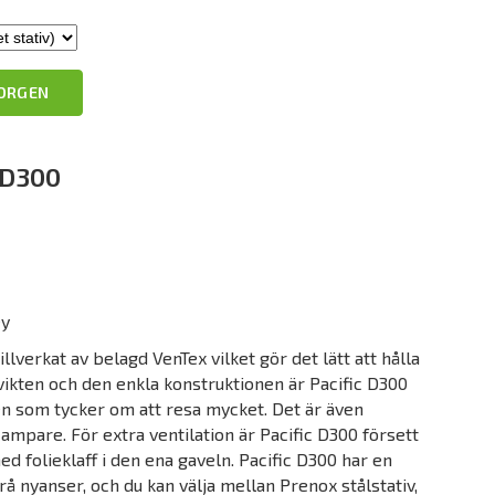
KORGEN
 D300
ey
illverkat av belagd VenTex vilket gör det lätt att hålla
 vikten och den enkla konstruktionen är Pacific D300
den som tycker om att resa mycket. Det är även
mpare. För extra ventilation är Pacific D300 försett
folieklaff i den ena gaveln. Pacific D300 har en
rå nyanser, och du kan välja mellan Prenox stålstativ,