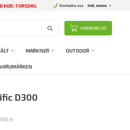
 KOD: TORSDAG
Kontakta oss
VARUKORG (0)
TÄLT
MARKISER
OUTDOOR
VARUMÄRKEN
ific D300
r
950 kr