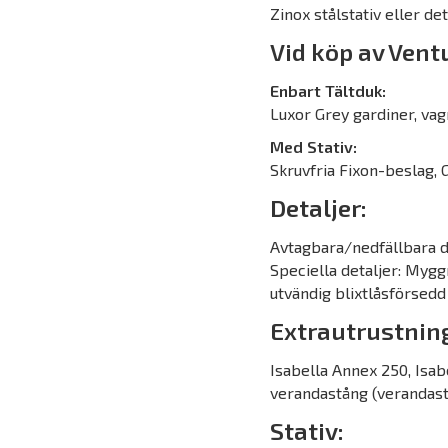
Zinox stålstativ eller det
Vid köp av Ventu
Enbart Tältduk:
Luxor Grey gardiner, va
Med Stativ:
Skruvfria Fixon-beslag, G
Detaljer:
Avtagbara/nedfällbara d
Speciella detaljer: Myg
utvändig blixtlåsförsedd 
Extrautrustnin
Isabella Annex 250, Isabe
verandastång (verandastå
Stativ: