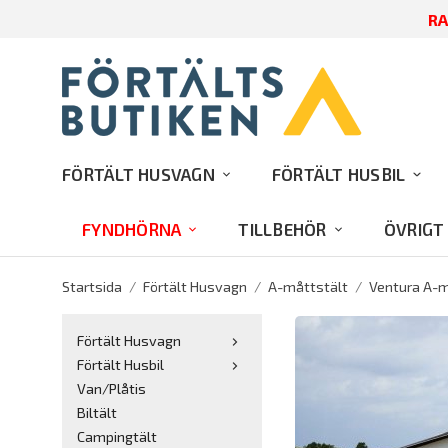
FÖRTÄLT HUSVAGN
FÖRTÄLT HUSBIL
FYNDHÖRNA
TILLBEHÖR
ÖVRIGT
Startsida
/
Förtält Husvagn
/
A-måttstält
/
Ventura A-m
Förtält Husvagn
Förtält Husbil
Van/Plåtis
Biltält
Campingtält