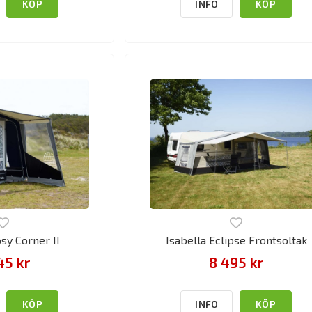
KÖP
INFO
KÖP
osy Corner II
Isabella Eclipse Frontsoltak
45 kr
8 495 kr
KÖP
INFO
KÖP