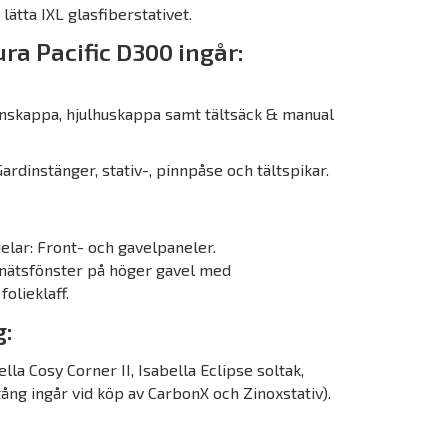
 lätta IXL glasfiberstativet.
ra Pacific D300 ingår:
gnskappa, hjulhuskappa samt tältsäck & manual
ardinstänger, stativ-, pinnpåse och tältspikar.
elar: Front- och gavelpaneler.
gnätsfönster på höger gavel med
folieklaff.
g:
lla Cosy Corner II, Isabella Eclipse soltak,
ng ingår vid köp av CarbonX och Zinoxstativ).