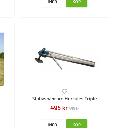
INFO
KÖP
Stativspännare Hercules Triple
495 kr
595 kr
INFO
KÖP