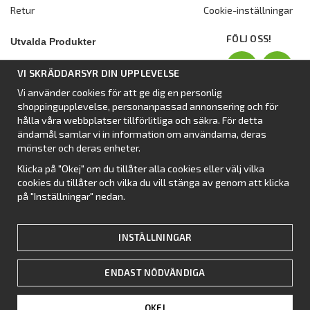
Retur
Cookie-inställningar
FÖLJ OSS!
Utvalda Produkter
Nyhet:
Dometic Stuga Rest
VI SKRÄDDARSYR DIN UPPLEVELSE
Standbytält
Vi använder cookies för att ge dig en personlig
Isabellas Året runt tält Villa
shoppingupplevelse, personanpassad annonsering och för
Förtält från Dometic
hålla våra webbplatser tillförlitliga och säkra. För detta
ändamål samlar vi in information om användarna, deras
Förtält Isabella
mönster och deras enheter.
Förtält från SvenskaTält
Klicka på "Okej" om du tillåter alla cookies eller välj vilka
Nyhet:
Campingtält
cookies du tillåter och vilka du vill stänga av genom att klicka
på "Inställningar" nedan.
INSTÄLLNINGAR
ENDAST NÖDVÄNDIGA
OKEJ