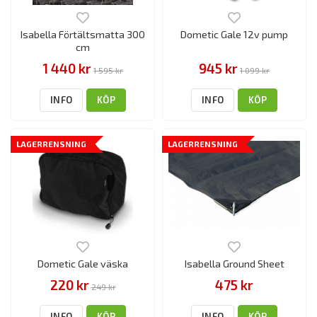
Isabella Förtältsmatta 300
Dometic Gale 12v pump
cm
1 440 kr
945 kr
1 595 kr
1 099 kr
INFO
KÖP
INFO
KÖP
LAGERRENSNING
LAGERRENSNING
Dometic Gale väska
Isabella Ground Sheet
220 kr
475 kr
249 kr
INFO
KÖP
INFO
KÖP