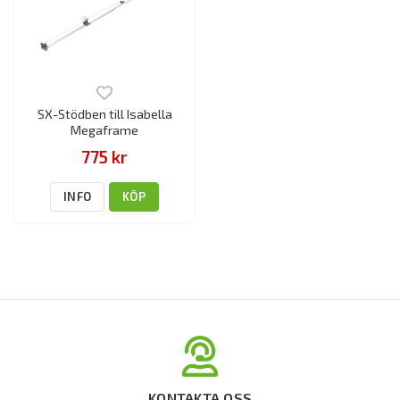
SX-Stödben till Isabella
Megaframe
775 kr
INFO
KÖP
KONTAKTA OSS