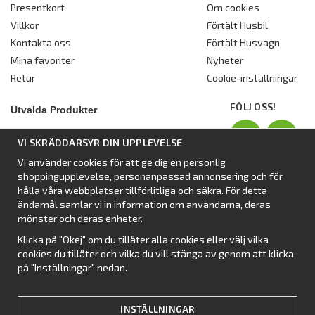
Presentkort
Om cookies
Villkor
Förtält Husbil
Kontakta oss
Förtält Husvagn
Mina favoriter
Nyheter
Retur
Cookie-inställningar
FÖLJ OSS!
Utvalda Produkter
Nyhet:
Dometic Stuga Rest
VI SKRÄDDARSYR DIN UPPLEVELSE
Standbytält
Vi använder cookies för att ge dig en personlig
Isabellas Året runt tält Villa
shoppingupplevelse, personanpassad annonsering och för
Förtält från Dometic
hålla våra webbplatser tillförlitliga och säkra. För detta
ändamål samlar vi in information om användarna, deras
Förtält Isabella
mönster och deras enheter.
Förtält från SvenskaTält
Klicka på "Okej" om du tillåter alla cookies eller välj vilka
Nyhet:
Campingtält
cookies du tillåter och vilka du vill stänga av genom att klicka
på "Inställningar" nedan.
INSTÄLLNINGAR