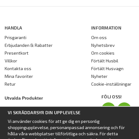
HANDLA
INFORMATION
Prisgaranti
Om oss
Erbjudanden & Rabatter
Nyhetsbrev
Presentkort
Om cookies
Villkor
Förtält Husbil
Kontakta oss
Förtält Husvagn
Mina favoriter
Nyheter
Retur
Cookie-inställningar
FÖLJ OSS!
Utvalda Produkter
Nyhet:
Dometic Stuga Rest
VI SKRÄDDARSYR DIN UPPLEVELSE
Standbytält
Vi använder cookies för att ge dig en personlig
Isabellas Året runt tält Villa
shoppingupplevelse, personanpassad annonsering och för
Förtält från Dometic
hålla våra webbplatser tillförlitliga och säkra. För detta