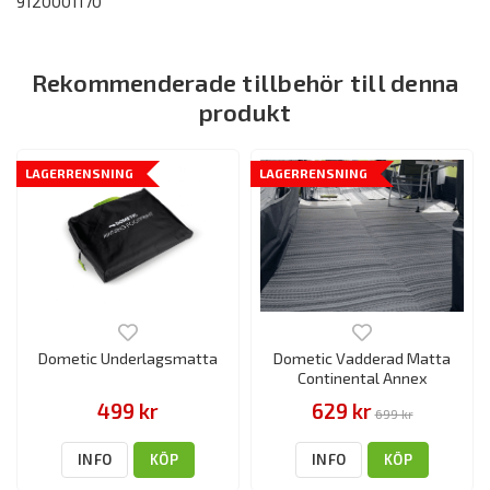
9120001170
Rekommenderade tillbehör till denna
produkt
LAGERRENSNING
LAGERRENSNING
Dometic Underlagsmatta
Dometic Vadderad Matta
Continental Annex
499 kr
629 kr
699 kr
INFO
KÖP
INFO
KÖP