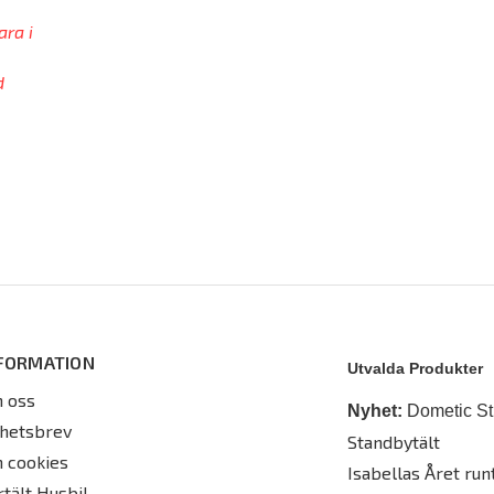
ara i
d
FORMATION
Utvalda Produkter
 oss
Nyhet:
Dometic St
hetsbrev
Standbytält
 cookies
Isabellas Året runt
rtält Husbil