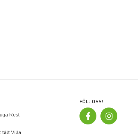
FÖLJ OSS!
uga Rest
 tält Villa