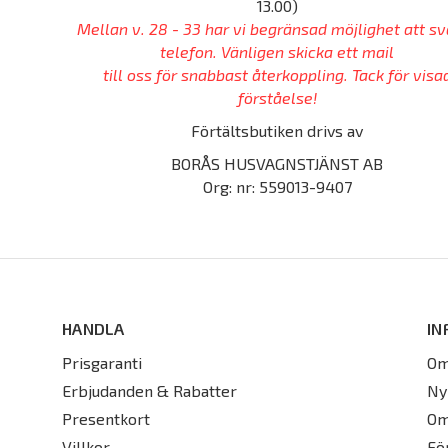
13.00)
Mellan v. 28 - 33 har vi begränsad möjlighet att sv
telefon. Vänligen skicka ett mail
till oss för snabbast återkoppling. Tack för visa
förståelse!
Förtältsbutiken drivs av
BORÅS HUSVAGNSTJÄNST AB
Org: nr: 559013-9407
HANDLA
IN
Prisgaranti
Om
Erbjudanden & Rabatter
Ny
Presentkort
Om
Villkor
Fö