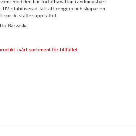
ekvämt med den här förtältsmattan i andningsbart
k, UV-stabiliserad, lätt att rengöra och skapar en
 var du ställer upp tältet.
ta, Bärväska.
odukt i vårt sortiment för tillfället.