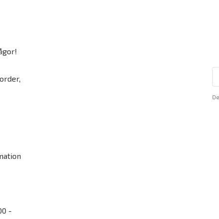
ågor!
order,
De
mation
00 -