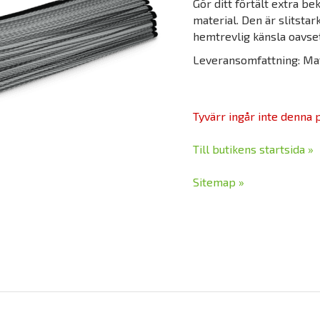
Gör ditt förtält extra b
material. Den är slitstar
hemtrevlig känsla oavsett
Leveransomfattning: Mat
Tyvärr ingår inte denna pr
Till butikens startsida »
Sitemap »