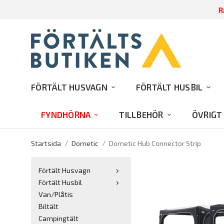
RA
FÖRTÄLT HUSVAGN
FÖRTÄLT HUSBIL
FYNDHÖRNA
TILLBEHÖR
ÖVRIGT
Startsida
/
Dometic
/
Dometic Hub Connector Strip
Förtält Husvagn
Förtält Husbil
Van/Plåtis
Biltält
Campingtält