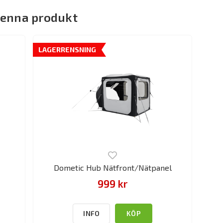
denna produkt
LAGERRENSNING
Dometic Hub Nätfront/Nätpanel
999 kr
INFO
KÖP