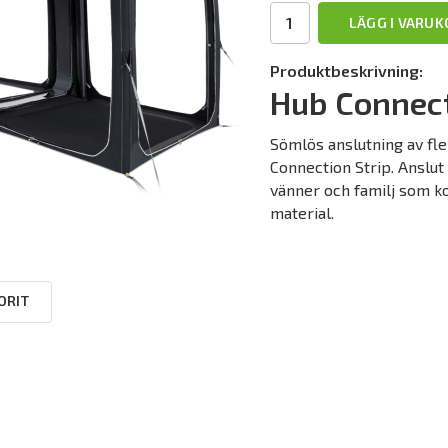
LÄGG I VARU
Produktbeskrivning:
Hub Connect
Sömlös anslutning av f
Connection Strip. Anslut o
vänner och familj som k
material.
ORIT