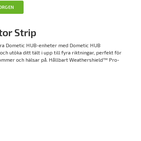
KORGEN
or Strip
lera Dometic HUB-enheter med Dometic HUB
ch utöka ditt tält i upp till fyra riktningar, perfekt för
ommer och hälsar på. Hållbart Weathershield™ Pro-