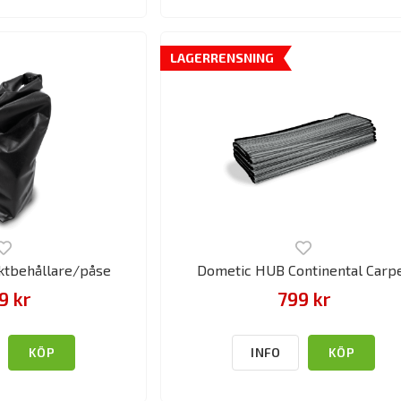
LAGERRENSNING
ktbehållare/påse
Dometic HUB Continental Carp
9 kr
799 kr
KÖP
INFO
KÖP