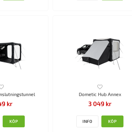
nslutningstunnel
Dometic Hub Annex
49 kr
3 049 kr
KÖP
INFO
KÖP