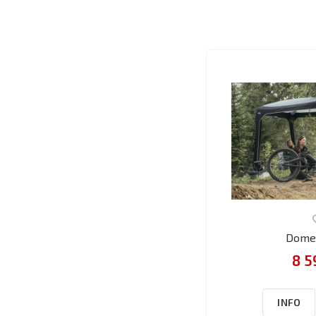
Domet
8 5
INFO