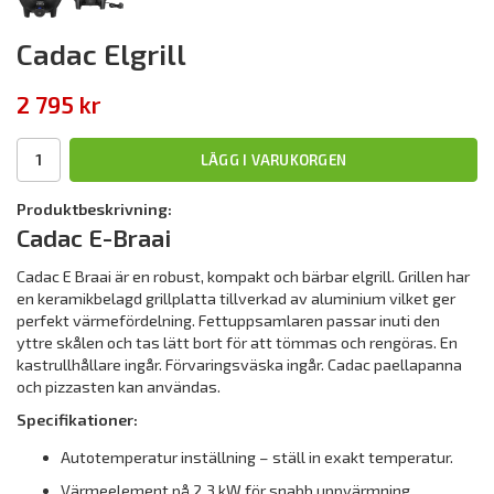
Cadac Elgrill
2 795 kr
LÄGG I VARUKORGEN
Produktbeskrivning:
Cadac E-Braai
Cadac E Braai är en robust, kompakt och bärbar elgrill. Grillen har
en keramikbelagd grillplatta tillverkad av aluminium vilket ger
perfekt värmefördelning. Fettuppsamlaren passar inuti den
yttre skålen och tas lätt bort för att tömmas och rengöras. En
kastrullhållare ingår. Förvaringsväska ingår. Cadac paellapanna
och pizzasten kan användas.
Specifikationer:
Autotemperatur inställning – ställ in exakt temperatur.
Värmeelement på 2,3 kW för snabb uppvärmning.