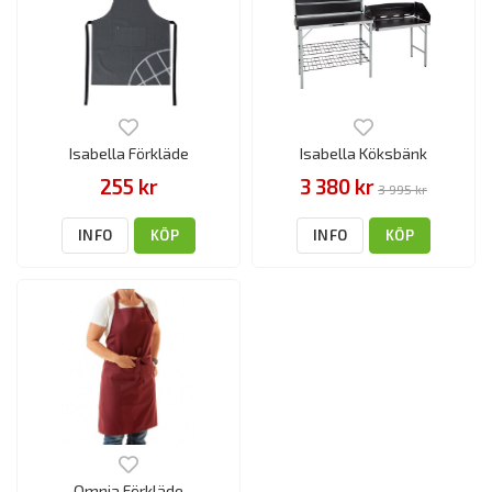
Isabella Förkläde
Isabella Köksbänk
255 kr
3 380 kr
3 995 kr
INFO
KÖP
INFO
KÖP
Omnia Förkläde