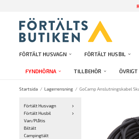
RA
FÖRTÄLT HUSVAGN
FÖRTÄLT HUSBIL
FYNDHÖRNA
TILLBEHÖR
ÖVRIGT
Startsida
/
Lagerrensning
/
GoCamp Anslutningskabel Sk
Förtält Husvagn
Förtält Husbil
Van/Plåtis
Biltält
Campingtält