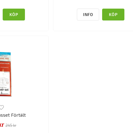
KÖP
INFO
KÖP
sset Förtält
kr
245 kr