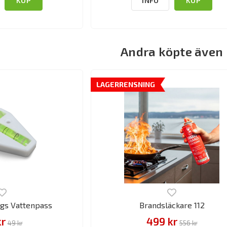
KÖP
INFO
KÖP
Andra köpte även
LAGERRENSNING
gs Vattenpass
Brandsläckare 112
kr
499 kr
49 kr
556 kr