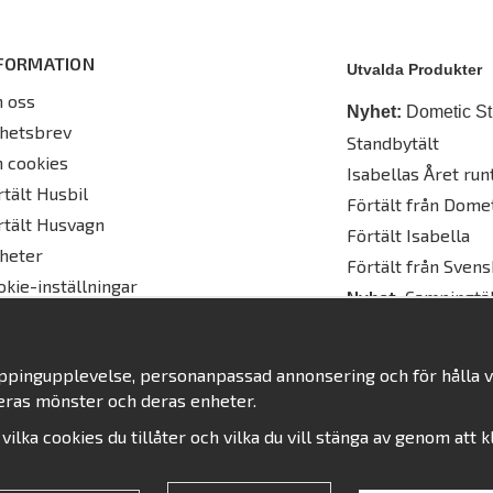
FORMATION
Utvalda Produkter
 oss
Nyhet:
Dometic St
hetsbrev
Standbytält
 cookies
Isabellas Året runt
rtält Husbil
Förtält från Dome
rtält Husvagn
Förtält Isabella
heter
Förtält från Svens
okie-inställningar
Nyhet:
Campingtäl
oppingupplevelse, personanpassad annonsering och för hålla vår
eras mönster och deras enheter.
j vilka cookies du tillåter och vilka du vill stänga av genom att 