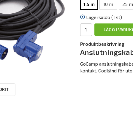
1.5 m
10 m
25 m
Lagersaldo (1 st)
LÄGG I VARU
Produktbeskrivning:
Anslutningskab
GoCamp anslutningskabe
kontakt. Godkänd för uto
ORIT