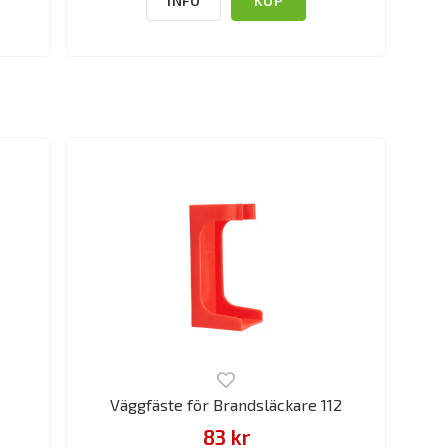
INFO
KÖP
Väggfäste för Brandsläckare 112
83 kr