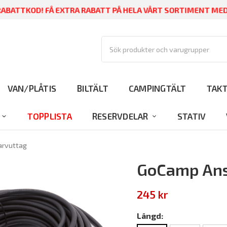
BATTKOD! FÅ EXTRA RABATT PÅ HELA VÅRT SORTIMENT M
VAN/PLÅTIS
BILTÄLT
CAMPINGTÄLT
TAK
TOPPLISTA
RESERVDELAR
STATIV
arvuttag
GoCamp Ans
245 kr
Längd: