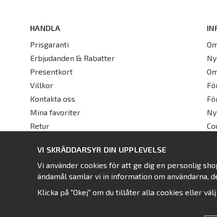
HANDLA
IN
Prisgaranti
Om
Erbjudanden & Rabatter
Ny
Presentkort
Om
Villkor
Fö
Kontakta oss
Fö
Mina favoriter
Ny
Retur
Co
VI SKRÄDDARSYR DIN UPPLEVELSE
Vi använder cookies för att ge dig en personlig sh
ändamål samlar vi in information om användarna, d
Klicka på "Okej" om du tillåter alla cookies eller väl