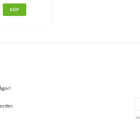
KÖP
ågor!
order,
De