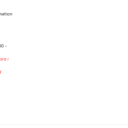
mation
00 -
ara i
d