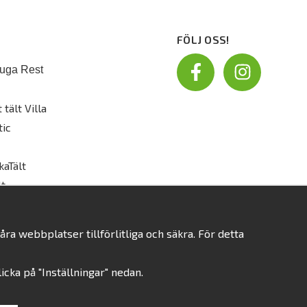
FÖLJ OSS!
uga Rest
 tält Villa
tic
kaTält
t
a webbplatser tillförlitliga och säkra. För detta
klicka på "Inställningar" nedan.