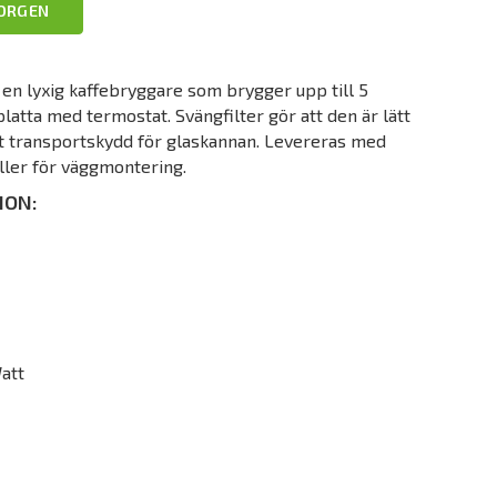
KORGEN
en lyxig kaffebryggare som brygger upp till 5
atta med termostat. Svängfilter gör att den är lätt
t transportskydd för glaskannan. Levereras med
eller för väggmontering.
ION:
att