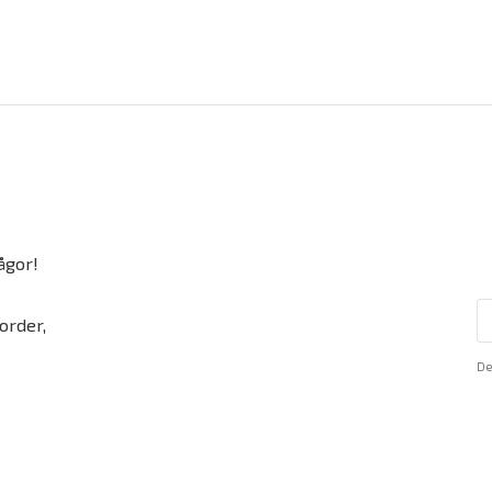
ågor!
order,
De