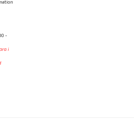
mation
00 -
ara i
d