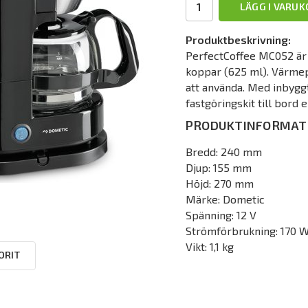
LÄGG I VARU
Produktbeskrivning:
PerfectCoffee MC052 är 
koppar (625 ml). Värmepl
att använda. Med inbygg
fastgöringskit till bord 
PRODUKTINFORMAT
Bredd: 240 mm
Djup: 155 mm
Höjd: 270 mm
Märke: Dometic
Spänning: 12 V
Strömförbrukning: 170 W
Vikt: 1,1 kg
ORIT