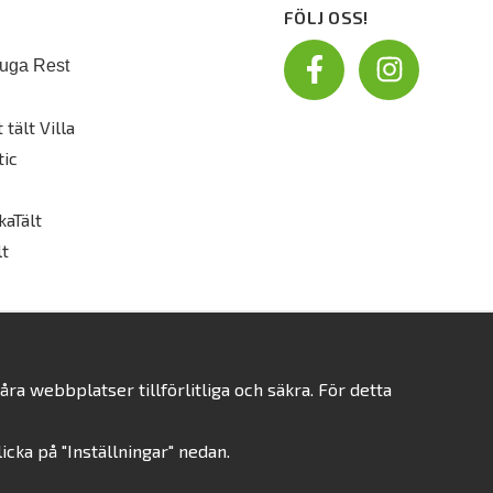
FÖLJ OSS!
uga Rest
 tält Villa
tic
kaTält
t
a webbplatser tillförlitliga och säkra. För detta
klicka på "Inställningar" nedan.