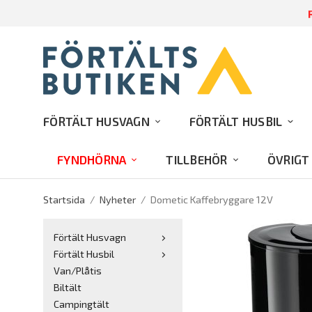
R
FÖRTÄLT HUSVAGN
FÖRTÄLT HUSBIL
FYNDHÖRNA
TILLBEHÖR
ÖVRIGT
Startsida
/
Nyheter
/
Dometic Kaffebryggare 12V
Förtält Husvagn
Förtält Husbil
Van/Plåtis
Biltält
Campingtält