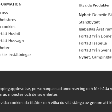
FORMATION
Utvalda Produkter
 oss
Nyhet:
Dometic St
hetsbrev
Standbytält
 cookies
Isabellas Året runt
rtält Husbil
Förtält från Dome
rtält Husvagn
Förtält Isabella
heter
Förtält från Svens
okie-inställningar
Nyhet:
Campingtäl
oppingupplevelse, personanpassad annonsering och för hålla vår
eras mönster och deras enheter.
j vilka cookies du tillåter och vilka du vill stänga av genom att 