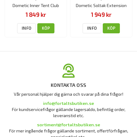
Dometic Inner Tent Club
Dometic Soltak Extension
1 849 kr
1 949 kr
INFO
KÖP
INFO
KÖP
KONTAKTA OSS
Vår personal hjälper dig gärna och svarar på dina frågor!
info@fortaltsbutiken.se
För kundservicefrågor gällande lagersaldo, befintlig order,
leveranstid etc.
sortiment@fortaltsbutiken.se
För mer ingående frågor gällande sortiment, offertförfrågan,
specialartikel etc.