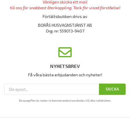
Vänligen skicka ett mail
till oss för snabbast återkoppling. Tack för visad förståelse!
Förtältsbutiken drivs av
BORÅS HUSVAGNSTJÄNST AB
Org: nr: 559013-9407
NYHETSBREV
Få våra bästa erbjudanden och nyheter!
SKICKA
De uppgifter du matar in kommer endast användas till våra nyhetsbrev.