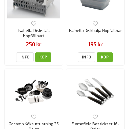
Isabella Diskställ
Isabella Diskbalja Hopfällbar
Hopfällbart
250 kr
195 kr
INFO
KÖP
INFO
KÖP
Gocamp Köksutrustning 25
Flamefield Bestickset 16-
Delar
Delar