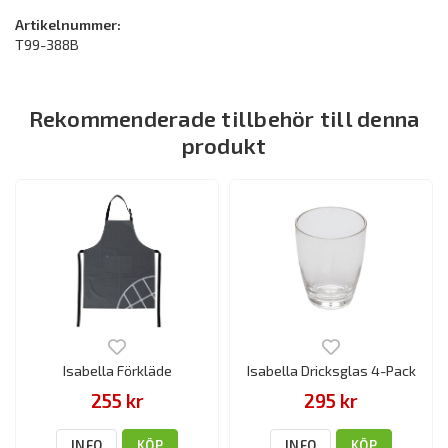
Artikelnummer:
T99-388B
Rekommenderade tillbehör till denna
produkt
Isabella Förkläde
Isabella Dricksglas 4-Pack
255 kr
295 kr
INFO
KÖP
INFO
KÖP