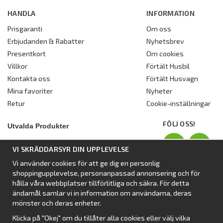
HANDLA
INFORMATION
Prisgaranti
Om oss
Erbjudanden & Rabatter
Nyhetsbrev
Presentkort
Om cookies
Villkor
Förtält Husbil
Kontakta oss
Förtält Husvagn
Mina favoriter
Nyheter
Retur
Cookie-inställningar
FÖLJ OSS!
Utvalda Produkter
Nyhet:
Dometic Stuga Rest
VI SKRÄDDARSYR DIN UPPLEVELSE
Standbytält
Vi använder cookies för att ge dig en personlig
Isabellas Året runt tält Villa
shoppingupplevelse, personanpassad annonsering och för
Förtält från Dometic
hålla våra webbplatser tillförlitliga och säkra. För detta
ändamål samlar vi in information om användarna, deras
Förtält Isabella
mönster och deras enheter.
Förtält från SvenskaTält
Klicka på "Okej" om du tillåter alla cookies eller välj vilka
Nyhet:
Campingtält