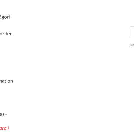
ågor!
order,
De
mation
00 -
ara i