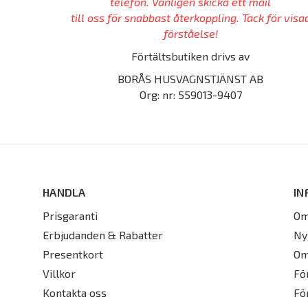
telefon. Vänligen skicka ett mail
till oss för snabbast återkoppling. Tack för visa
förståelse!
Förtältsbutiken drivs av
BORÅS HUSVAGNSTJÄNST AB
Org: nr: 559013-9407
HANDLA
IN
Prisgaranti
Om
Erbjudanden & Rabatter
Ny
Presentkort
Om
Villkor
Fö
Kontakta oss
Fö