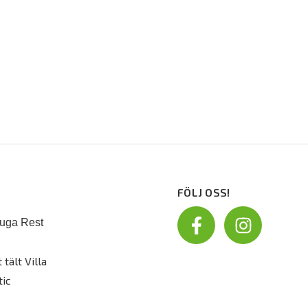
FÖLJ OSS!
uga Rest
 tält Villa
tic