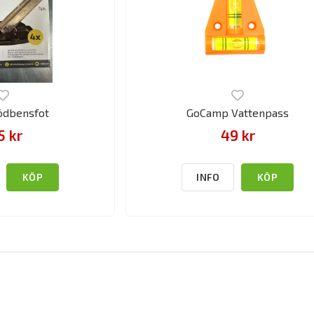
ödbensfot
GoCamp Vattenpass
5 kr
49 kr
KÖP
INFO
KÖP