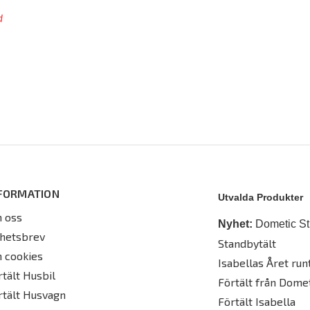
d
FORMATION
Utvalda Produkter
 oss
Nyhet:
Dometic St
hetsbrev
Standbytält
 cookies
Isabellas Året runt
rtält Husbil
Förtält från Dome
rtält Husvagn
Förtält Isabella