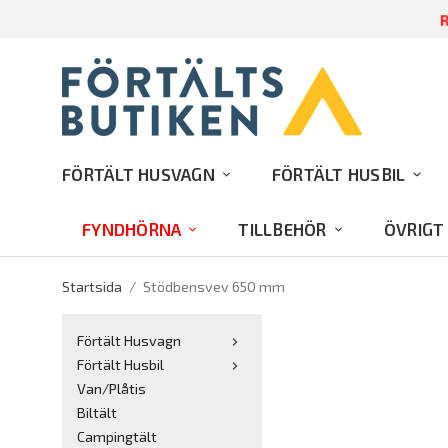
R
FÖRTÄLT HUSVAGN
FÖRTÄLT HUSBIL
FYNDHÖRNA
TILLBEHÖR
ÖVRIGT
Startsida
/
Stödbensvev 650 mm
Förtält Husvagn
Förtält Husbil
Van/Plåtis
Biltält
Campingtält