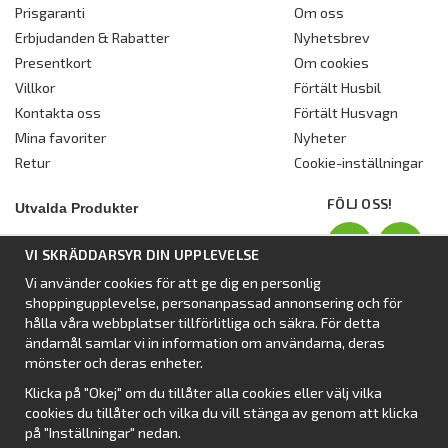
Prisgaranti
Om oss
Erbjudanden & Rabatter
Nyhetsbrev
Presentkort
Om cookies
Villkor
Förtält Husbil
Kontakta oss
Förtält Husvagn
Mina favoriter
Nyheter
Retur
Cookie-inställningar
FÖLJ OSS!
Utvalda Produkter
Nyhet:
Dometic Stuga Rest
VI SKRÄDDARSYR DIN UPPLEVELSE
Standbytält
Vi använder cookies för att ge dig en personlig
Isabellas Året runt tält Villa
shoppingupplevelse, personanpassad annonsering och för
Förtält från Dometic
hålla våra webbplatser tillförlitliga och säkra. För detta
ändamål samlar vi in information om användarna, deras
Förtält Isabella
mönster och deras enheter.
Förtält från SvenskaTält
Klicka på "Okej" om du tillåter alla cookies eller välj vilka
Nyhet:
Campingtält
cookies du tillåter och vilka du vill stänga av genom att klicka
på "Inställningar" nedan.