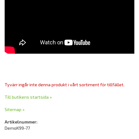
Tyvärr ingår inte denna produkt i vårt sortiment för tillfället.
Till butikens startsida »
Sitemap »
Artikelnummer:
DemoK99-77