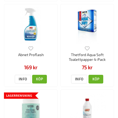
Abnet Proflash
Thetford Aqua Soft
Toalettpapper 4-Pack
169 kr
75 kr
INFO
KÖP
INFO
KÖP
LAGERRENSNING