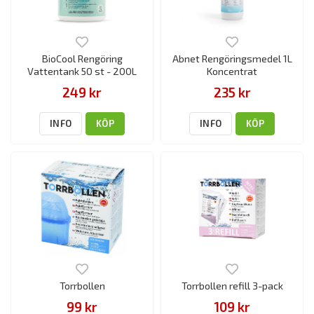
BioCool Rengöring
Abnet Rengöringsmedel 1L
Vattentank 50 st - 200L
Koncentrat
249 kr
235 kr
INFO
KÖP
INFO
KÖP
Torrbollen
Torrbollen refill 3-pack
99 kr
109 kr