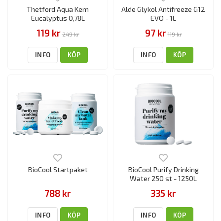
Thetford Aqua Kem
Alde Glykol Antifreeze G12
Eucalyptus 0,78L
EVO - 1L
119 kr
97 kr
249 kr
119 kr
INFO
KÖP
INFO
KÖP
BioCool Startpaket
BioCool Purify Drinking
Water 250 st - 1250L
788 kr
335 kr
INFO
KÖP
INFO
KÖP