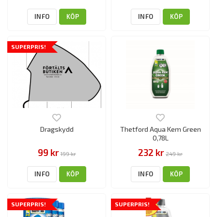
INFO
KÖP
INFO
KÖP
SUPERPRIS!
Dragskydd
Thetford Aqua Kem Green
0,78L
99 kr
232 kr
199 kr
249 kr
INFO
KÖP
INFO
KÖP
SUPERPRIS!
SUPERPRIS!