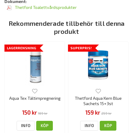
Dokument:
Thetford Toalettvårdsprodukter
Rekommenderade tillbehör till denna
produkt
LAGERRENSNING
SUPERPRIS!
Aqua Tex Tältimpregnering
Thetford Aqua Kem Blue
Sachets 15+3st
150 kr
159 kr
169 kr
259 kr
INFO
KÖP
INFO
KÖP