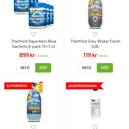
Thetford Aqua Kem Blue
Thetford Grey Water Fresh
Sachets 6-pack 15+3 st
0,8L
899 kr
119 kr
1 554 kr
169 kr
INFO
KÖP
INFO
KÖP
SUPERPRIS!
LAGERRENSNING