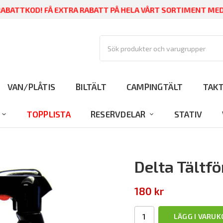
ABATTKOD! FÅ EXTRA RABATT PÅ HELA VÅRT SORTIMENT M
VAN/PLÅTIS
BILTÄLT
CAMPINGTÄLT
TAK
TOPPLISTA
RESERVDELAR
STATIV
Delta Tältf
180 kr
LÄGG I VARU