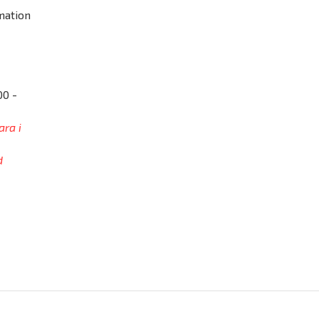
mation
00 -
ara i
d