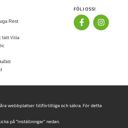
FÖLJ OSS!
uga Rest
 tält Villa
tic
kaTält
t
a webbplatser tillförlitliga och säkra. För detta
klicka på "Inställningar" nedan.