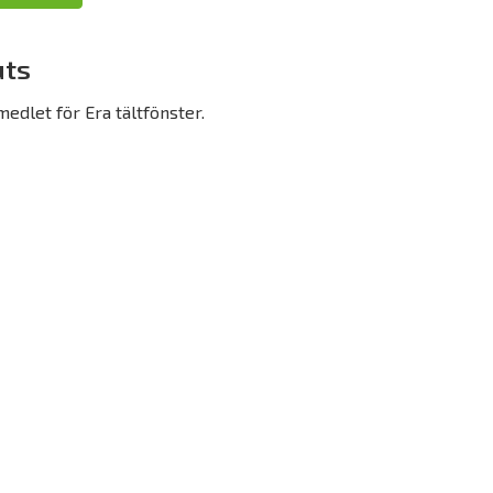
uts
edlet för Era tältfönster.