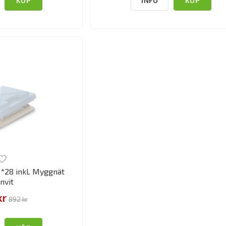
KÖP
INFO
KÖP
*28 inkl. Myggnät
nvit
kr
892 kr