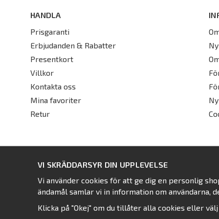
HANDLA
IN
Prisgaranti
Om
Erbjudanden & Rabatter
Ny
Presentkort
Om
Villkor
Fö
Kontakta oss
Fö
Mina favoriter
Ny
Retur
Co
VI SKRÄDDARSYR DIN UPPLEVELSE
Vi använder cookies för att ge dig en personlig sh
ändamål samlar vi in information om användarna, d
Klicka på "Okej" om du tillåter alla cookies eller väl