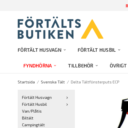
R
FÖRTÄLT HUSVAGN
FÖRTÄLT HUSBIL
FYNDHÖRNA
TILLBEHÖR
ÖVRIGT
Startsida
/
Svenska Tält
/
Delta Tältfönsterputs ECP
Förtält Husvagn
Förtält Husbil
Van/Plåtis
Biltält
Campingtält