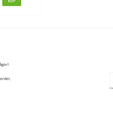
KÖP
ågor!
order,
De