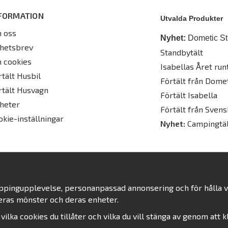
FORMATION
Utvalda Produkter
 oss
Nyhet:
Dometic St
hetsbrev
Standbytält
 cookies
Isabellas Året runt
rtält Husbil
Förtält från Dome
rtält Husvagn
Förtält Isabella
heter
Förtält från Svens
okie-inställningar
Nyhet:
Campingtäl
oppingupplevelse, personanpassad annonsering och för hålla vår
eras mönster och deras enheter.
j vilka cookies du tillåter och vilka du vill stänga av genom att 