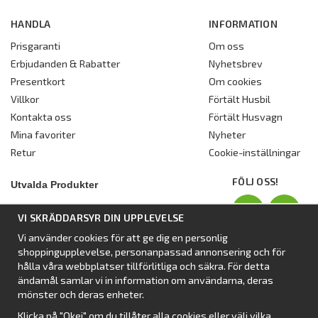
HANDLA
INFORMATION
Prisgaranti
Om oss
Erbjudanden & Rabatter
Nyhetsbrev
Presentkort
Om cookies
Villkor
Förtält Husbil
Kontakta oss
Förtält Husvagn
Mina favoriter
Nyheter
Retur
Cookie-inställningar
FÖLJ OSS!
Utvalda Produkter
Nyhet:
Dometic Stuga Rest
VI SKRÄDDARSYR DIN UPPLEVELSE
Standbytält
Vi använder cookies för att ge dig en personlig
Isabellas Året runt tält Villa
shoppingupplevelse, personanpassad annonsering och för
Förtält från Dometic
hålla våra webbplatser tillförlitliga och säkra. För detta
ändamål samlar vi in information om användarna, deras
Förtält Isabella
mönster och deras enheter.
Förtält från SvenskaTält
Klicka på "Okej" om du tillåter alla cookies eller välj vilka
Nyhet:
Campingtält