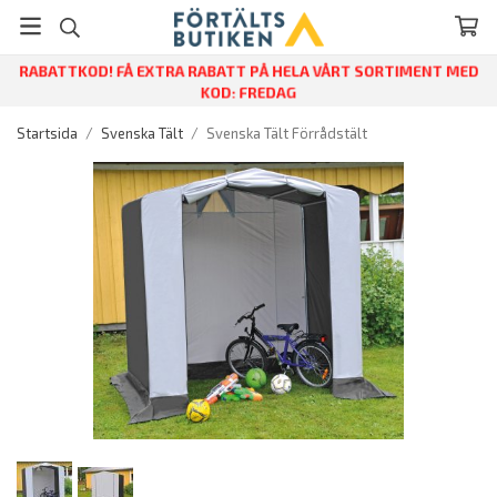
RABATTKOD! FÅ EXTRA RABATT PÅ HELA VÅRT SORTIMENT MED
KOD: FREDAG
Startsida
/
Svenska Tält
/
Svenska Tält Förrådstält