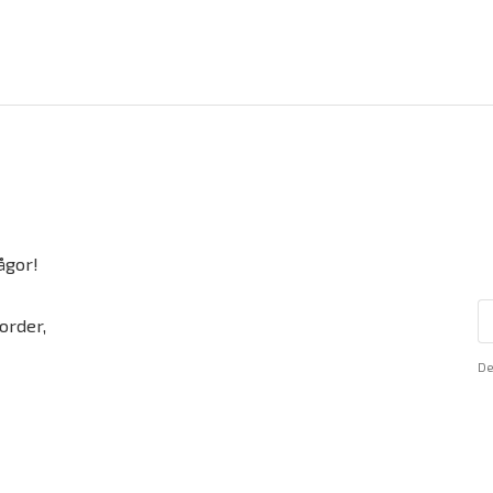
ågor!
order,
De