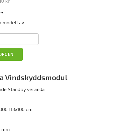
10 kr
e:
n modell av
KORGEN
da Vindskyddsmodul
de Standby veranda.
000 113x100 cm
30 mm