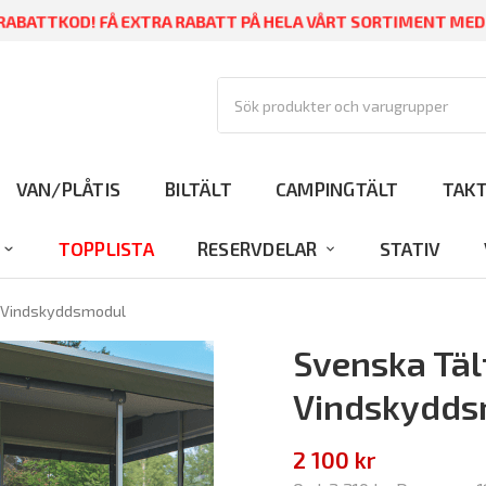
ABATTKOD! FÅ EXTRA RABATT PÅ HELA VÅRT SORTIMENT ME
VAN/PLÅTIS
BILTÄLT
CAMPINGTÄLT
TAK
TOPPLISTA
RESERVDELAR
STATIV
a Vindskyddsmodul
Svenska Täl
Vindskydds
2 100 kr