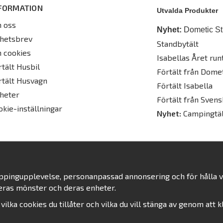
FORMATION
Utvalda Produkter
 oss
Nyhet:
Dometic St
hetsbrev
Standbytält
 cookies
Isabellas Året runt
rtält Husbil
Förtält från Dome
rtält Husvagn
Förtält Isabella
heter
Förtält från Svens
okie-inställningar
Nyhet:
Campingtäl
oppingupplevelse, personanpassad annonsering och för hålla vår
eras mönster och deras enheter.
j vilka cookies du tillåter och vilka du vill stänga av genom att 