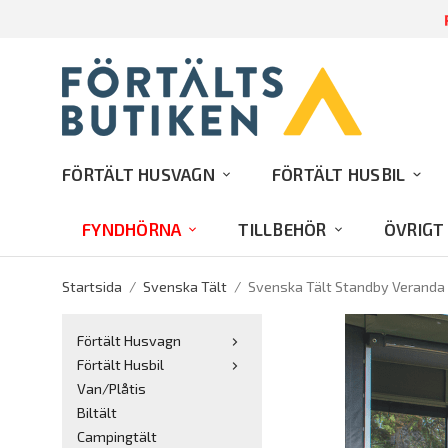
R
FÖRTÄLT HUSVAGN
FÖRTÄLT HUSBIL
FYNDHÖRNA
TILLBEHÖR
ÖVRIGT
Startsida
/
Svenska Tält
/
Svenska Tält Standby Verand
Förtält Husvagn
Förtält Husbil
Van/Plåtis
Biltält
Campingtält