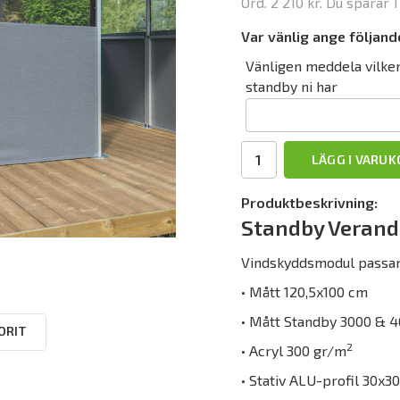
Ord.
2 210 kr
. Du sparar
1
Var vänlig ange följand
Vänligen meddela vilke
standby ni har
LÄGG I VARU
Produktbeskrivning:
Standby Veran
Vindskyddsmodul passan
• Mått 120,5x100 cm
• Mått Standby 3000 & 4
ORIT
2
• Acryl 300 gr/m
• Stativ ALU-profil 30x