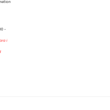
mation
00 -
ara i
d