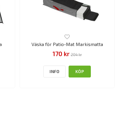
a
Väska för Patio-Mat Markismatta
170 kr
204 kr
INFO
KÖP