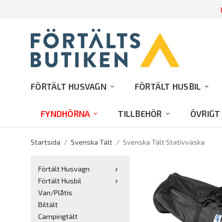
R
FÖRTÄLT HUSVAGN
FÖRTÄLT HUSBIL
FYNDHÖRNA
TILLBEHÖR
ÖVRIGT
Startsida
/
Svenska Tält
/
Svenska Tält Stativväska
Förtält Husvagn
Förtält Husbil
Van/Plåtis
Biltält
Campingtält