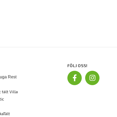
FÖLJ OSS!
uga Rest
 tält Villa
tic
kaTält