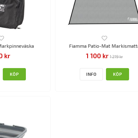
 Markpinneväska
Fiamma Patio-Mat Markismatt
0 kr
1 100 kr
1 219 kr
KÖP
INFO
KÖP