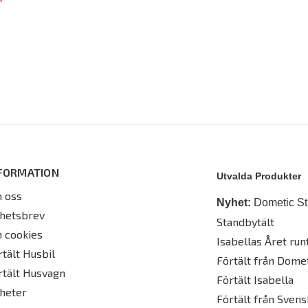
FORMATION
Utvalda Produkter
 oss
Nyhet:
Dometic St
hetsbrev
Standbytält
 cookies
Isabellas Året runt
rtält Husbil
Förtält från Dome
rtält Husvagn
Förtält Isabella
heter
Förtält från Svens