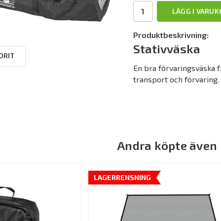
LÄGG I VARU
Produktbeskrivning:
Stativväska
ORIT
En bra förvaringsväska fr
transport och förvaring.
Andra köpte även
LAGERRENSNING