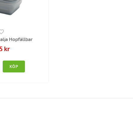
balja Hopfällbar
5 kr
KÖP