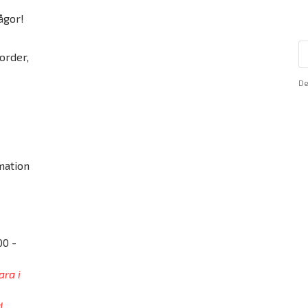
ågor!
order,
De
mation
00 -
ara i
d