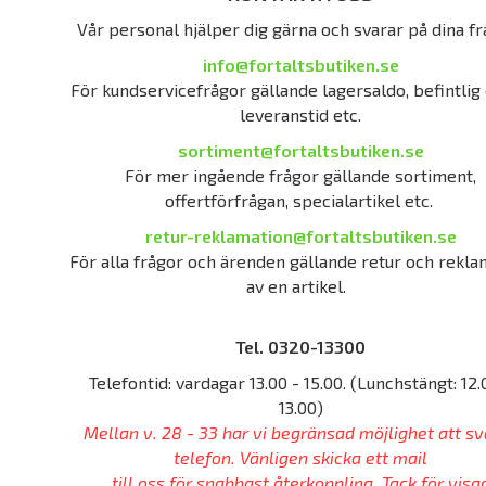
Vår personal hjälper dig gärna och svarar på dina fr
info@fortaltsbutiken.se
För kundservicefrågor gällande lagersaldo, befintlig 
leveranstid etc.
sortiment@fortaltsbutiken.se
För mer ingående frågor gällande sortiment,
offertförfrågan, specialartikel etc.
retur-reklamation@fortaltsbutiken.se
För alla frågor och ärenden gällande retur och rekla
av en artikel.
Tel. 0320-13300
Telefontid: vardagar 13.00 - 15.00. (Lunchstängt: 12.
13.00)
Mellan v. 28 - 33 har vi begränsad möjlighet att sv
telefon. Vänligen skicka ett mail
till oss för snabbast återkoppling. Tack för visa