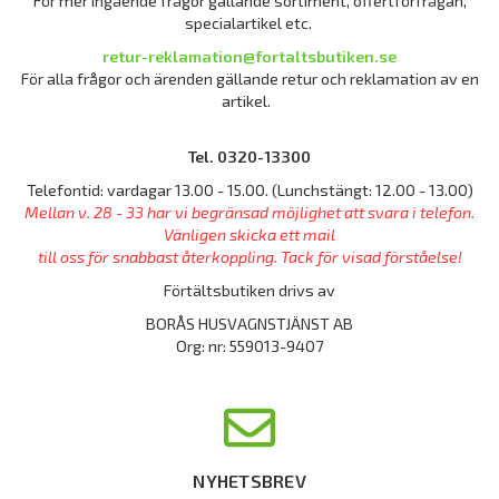
För mer ingående frågor gällande sortiment, offertförfrågan,
specialartikel etc.
retur-reklamation@fortaltsbutiken.se
För alla frågor och ärenden gällande retur och reklamation av en
artikel.
Tel. 0320-13300
Telefontid: vardagar 13.00 - 15.00. (Lunchstängt: 12.00 - 13.00)
Mellan v. 28 - 33 har vi begränsad möjlighet att svara i telefon.
Vänligen skicka ett mail
till oss för snabbast återkoppling. Tack för visad förståelse!
Förtältsbutiken drivs av
BORÅS HUSVAGNSTJÄNST AB
Org: nr: 559013-9407
NYHETSBREV