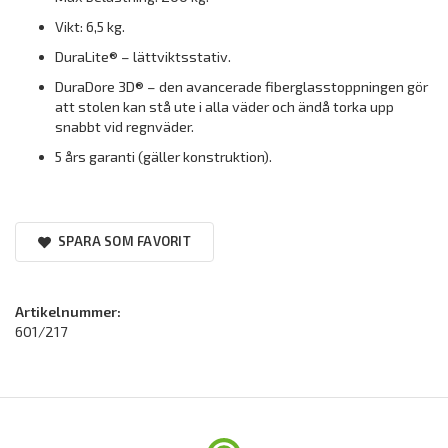
Vikt: 6,5 kg.
DuraLite® – lättviktsstativ.
DuraDore 3D® – den avancerade fiberglasstoppningen gör
att stolen kan stå ute i alla väder och ändå torka upp
snabbt vid regnväder.
5 års garanti (gäller konstruktion).
SPARA SOM FAVORIT
Artikelnummer:
601/217