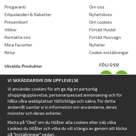
Prisgaranti
Om oss
Erbjudanden & Rabatter
Nyhetsbrev
Presentkort
Om cookies
Villkor
Förtält Husbil
Kontakta oss
Förtält Husvagn
Mina favoriter
Nyheter
Retur
Cookie-inställningar
FÖLJ OSS!
Utvalda Produkter
Nyhet:
Dometic Stuga Rest
VI SKRÄDDARSYR DIN UPPLEVELSE
Standbytält
Vi använder cookies för att ge dig en personlig
Isabellas Året runt tält Villa
shoppingupplevelse, personanpassad annonsering och för
Förtält från Dometic
hålla våra webbplatser tillförlitliga och säkra. För detta
ändamål samlar vi in information om användarna, deras
Förtält Isabella
mönster och deras enheter.
Förtält från SvenskaTält
Klicka på "Okej" om du tillåter alla cookies eller välj vilka
Nyhet:
Campingtält
cookies du tillåter och vilka du vill stänga av genom att klicka
på "Inställningar" nedan.