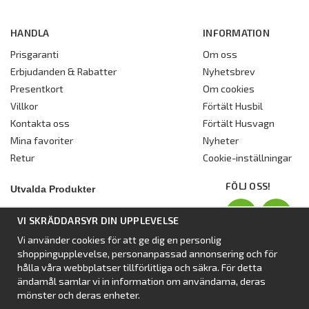
HANDLA
INFORMATION
Prisgaranti
Om oss
Erbjudanden & Rabatter
Nyhetsbrev
Presentkort
Om cookies
Villkor
Förtält Husbil
Kontakta oss
Förtält Husvagn
Mina favoriter
Nyheter
Retur
Cookie-inställningar
FÖLJ OSS!
Utvalda Produkter
Nyhet:
Dometic Stuga Rest
VI SKRÄDDARSYR DIN UPPLEVELSE
Standbytält
Vi använder cookies för att ge dig en personlig
Isabellas Året runt tält Villa
shoppingupplevelse, personanpassad annonsering och för
Förtält från Dometic
hålla våra webbplatser tillförlitliga och säkra. För detta
ändamål samlar vi in information om användarna, deras
Förtält Isabella
mönster och deras enheter.
Förtält från SvenskaTält