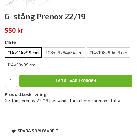
G-stång Prenox 22/19
550 kr
Mått:
114x114x99 cm
108x99x84x84 cm
114x108x99x99 cm
114x99x99 cm
LÄGG I VARUKORGEN
Produktbeskrivning:
G-stång prenox 22/19 passande förtält med prenox stativ.
SPARA SOM FAVORIT