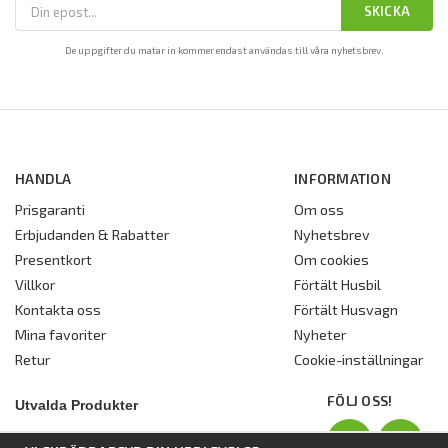
SKICKA
De uppgifter du matar in kommer endast användas till våra nyhetsbrev.
HANDLA
INFORMATION
Prisgaranti
Om oss
Erbjudanden & Rabatter
Nyhetsbrev
Presentkort
Om cookies
Villkor
Förtält Husbil
Kontakta oss
Förtält Husvagn
Mina favoriter
Nyheter
Retur
Cookie-inställningar
FÖLJ OSS!
Utvalda Produkter
Nyhet:
Dometic Stuga Rest