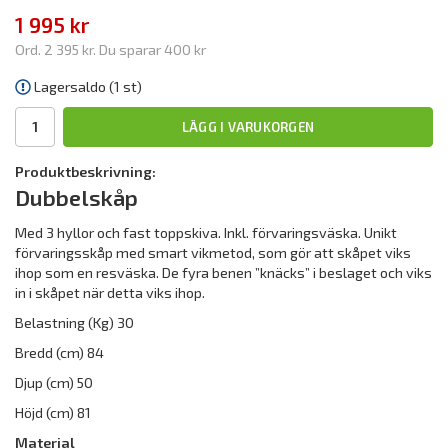
1 995 kr
Ord.
2 395 kr
. Du sparar
400 kr
Lagersaldo (1 st)
LÄGG I VARUKORGEN
Produktbeskrivning:
Dubbelskåp
Med 3 hyllor och fast toppskiva. Inkl. förvaringsväska. Unikt
förvaringsskåp med smart vikmetod, som gör att skåpet viks
ihop som en resväska. De fyra benen ”knäcks” i beslaget och viks
in i skåpet när detta viks ihop.
Belastning (Kg) 30
Bredd (cm) 84
Djup (cm) 50
Höjd (cm) 81
Material