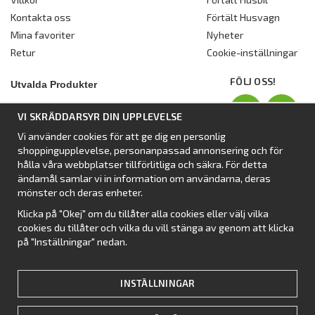
Kontakta oss
Förtält Husvagn
Mina favoriter
Nyheter
Retur
Cookie-inställningar
FÖLJ OSS!
Utvalda Produkter
Nyhet:
Dometic Stuga Rest
VI SKRÄDDARSYR DIN UPPLEVELSE
Standbytält
Vi använder cookies för att ge dig en personlig
Isabellas Året runt tält Villa
shoppingupplevelse, personanpassad annonsering och för
Förtält från Dometic
hålla våra webbplatser tillförlitliga och säkra. För detta
ändamål samlar vi in information om användarna, deras
Förtält Isabella
mönster och deras enheter.
Förtält från SvenskaTält
Klicka på "Okej" om du tillåter alla cookies eller välj vilka
Nyhet:
Campingtält
cookies du tillåter och vilka du vill stänga av genom att klicka
på "Inställningar" nedan.
INSTÄLLNINGAR