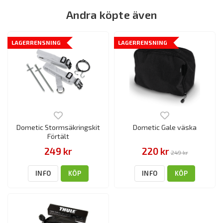
Andra köpte även
LAGERRENSNING
LAGERRENSNING
Dometic Stormsäkringskit
Dometic Gale väska
Förtält
249 kr
220 kr
249 kr
INFO
KÖP
INFO
KÖP