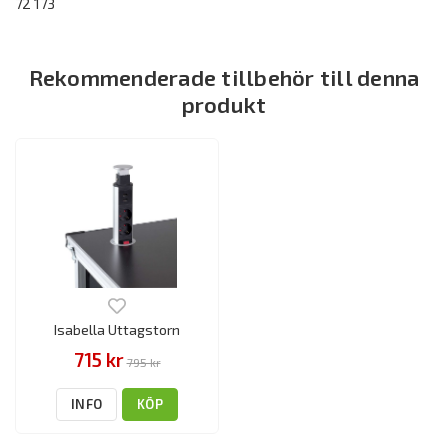
72 173
Rekommenderade tillbehör till denna
produkt
Isabella Uttagstorn
715 kr
795 kr
INFO
KÖP