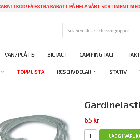
ABATTKOD! FÅ EXTRA RABATT PÅ HELA VÅRT SORTIMENT ME
VAN/PLÅTIS
BILTÄLT
CAMPINGTÄLT
TAK
TOPPLISTA
RESERVDELAR
STATIV
Gardinelast
65 kr
LÄGG I VARU