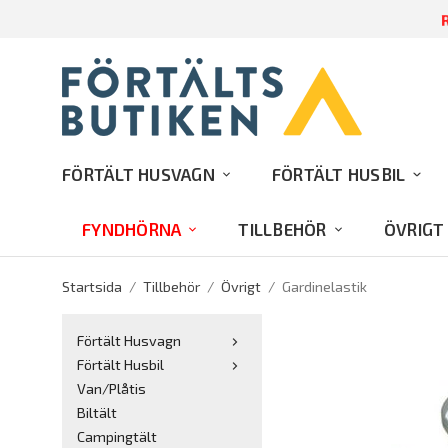
R
FÖRTÄLT HUSVAGN
FÖRTÄLT HUSBIL
FYNDHÖRNA
TILLBEHÖR
ÖVRIGT
Startsida
/
Tillbehör
/
Övrigt
/
Gardinelastik
Förtält Husvagn
Förtält Husbil
Van/Plåtis
Biltält
Campingtält