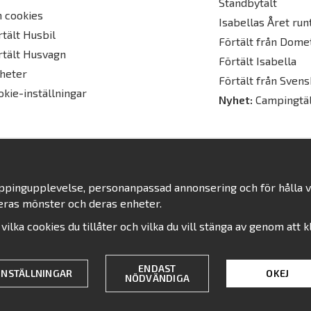
Standbytält
 cookies
Isabellas Året runt
rtält Husbil
Förtält från Dome
rtält Husvagn
Förtält Isabella
heter
Förtält från Svens
okie-inställningar
Nyhet:
Campingtäl
oppingupplevelse, personanpassad annonsering och för hålla vår
eras mönster och deras enheter.
j vilka cookies du tillåter och vilka du vill stänga av genom att 
Drift & produktion:
Wikinggruppen
ENDAST
INSTÄLLNINGAR
OKEJ
NÖDVÄNDIGA