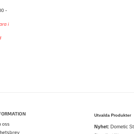
00 -
ara i
d
FORMATION
Utvalda Produkter
 oss
Nyhet:
Dometic St
hetsbrev