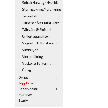
Soltak Husvagn/Husbil
Stormsäkring/Förankring
Termotak
Tillbehör Året Runt-Tält
Tältvård & Skötsel
Underlagsmattor
Vagn- & Hjulhuskappor
Vindskydd
Vintersäkring
Väskor & Förvaring
Övrigt
Övrigt
Topplista
Reservdelar
Markiser
Stativ