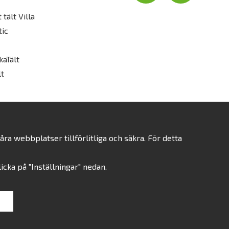
 tält Villa
tic
kaTält
t
a webbplatser tillförlitliga och säkra. För detta
klicka på "Inställningar" nedan.