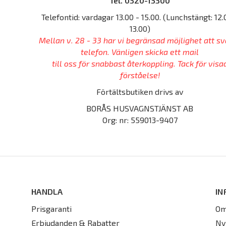
Tel. 0320-13300
Telefontid: vardagar 13.00 - 15.00. (Lunchstängt: 12.
13.00)
Mellan v. 28 - 33 har vi begränsad möjlighet att sv
telefon. Vänligen skicka ett mail
till oss för snabbast återkoppling. Tack för visa
förståelse!
Förtältsbutiken drivs av
BORÅS HUSVAGNSTJÄNST AB
Org: nr: 559013-9407
HANDLA
IN
Prisgaranti
Om
Erbjudanden & Rabatter
Ny