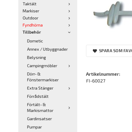
Taktält
Markiser
Outdoor
Fyndhörna
Tillbehör
Dometic
Annex / Utbyggnader
SPARA SOM FAV
Belysning
Campingmöbler
Artikelnummer:
Dörr- &
Fönstermarkiser
FI-60027
Extra Stänger
Förrådstält
Förtält- &
Markismattor
Gardinsatser
Pumpar