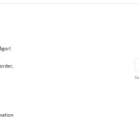
ågor!
order,
De
mation