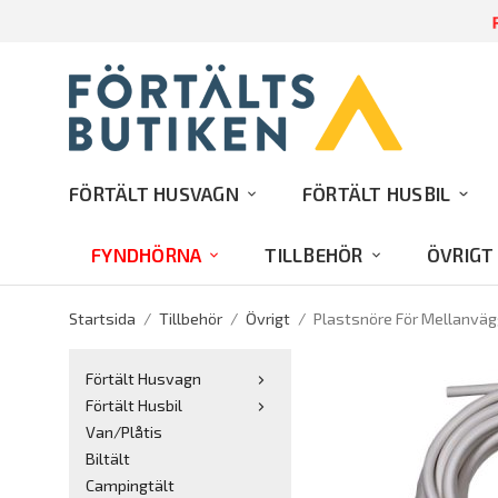
R
FÖRTÄLT HUSVAGN
FÖRTÄLT HUSBIL
FYNDHÖRNA
TILLBEHÖR
ÖVRIGT
Startsida
/
Tillbehör
/
Övrigt
/
Plastsnöre För Mellanväg
Förtält Husvagn
Förtält Husbil
Van/Plåtis
Biltält
Campingtält