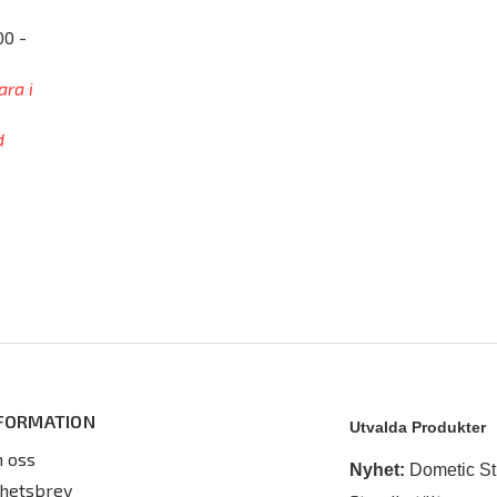
00 -
ara i
d
FORMATION
Utvalda Produkter
 oss
Nyhet:
Dometic St
hetsbrev