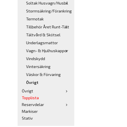
Soltak Husvagn/Husbil
Stormsäkring/Förankring
Termotak
Tillbehör Året Runt-Tält
Tältvård & Skötsel
Underlagsmattor
Vagn- & Hjulhuskappor
Vindskydd
Vintersäkring
Väskor & Förvaring
Övrigt
Övrigt
Topplista
Reservdelar
Markiser
Stativ