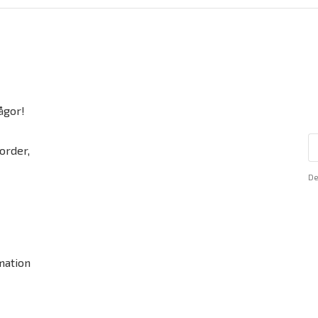
ågor!
order,
De
mation