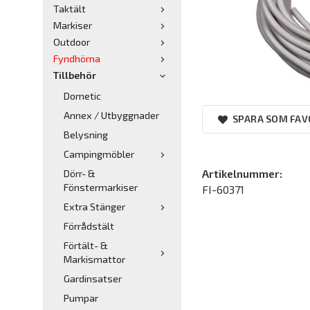
Taktält
Markiser
Outdoor
Fyndhörna
Tillbehör
Dometic
Annex / Utbyggnader
SPARA SOM FAV
Belysning
Campingmöbler
Artikelnummer:
Dörr- &
Fönstermarkiser
FI-60371
Extra Stänger
Förrådstält
Förtält- &
Markismattor
Gardinsatser
Pumpar