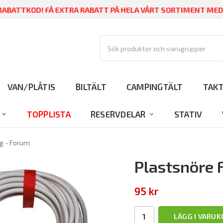
ABATTKOD! FÅ EXTRA RABATT PÅ HELA VÅRT SORTIMENT ME
VAN/PLÅTIS
BILTÄLT
CAMPINGTÄLT
TAK
TOPPLISTA
RESERVDELAR
STATIV
g - Forum
Plastsnöre 
95 kr
LÄGG I VARU