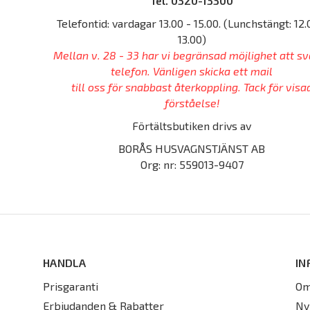
Tel. 0320-13300
Telefontid: vardagar 13.00 - 15.00. (Lunchstängt: 12.
13.00)
Mellan v. 28 - 33 har vi begränsad möjlighet att sv
telefon. Vänligen skicka ett mail
till oss för snabbast återkoppling. Tack för visa
förståelse!
Förtältsbutiken drivs av
BORÅS HUSVAGNSTJÄNST AB
Org: nr: 559013-9407
HANDLA
IN
Prisgaranti
Om
Erbjudanden & Rabatter
Ny