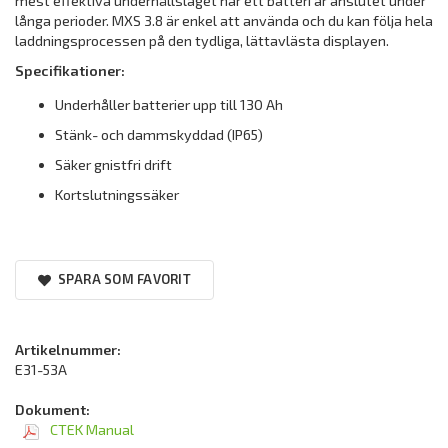
mest effektiva underhållsläget när ett batteri är anslutet under
långa perioder. MXS 3.8 är enkel att använda och du kan följa hela
laddningsprocessen på den tydliga, lättavlästa displayen.
Specifikationer:
Underhåller batterier upp till 130 Ah
Stänk- och dammskyddad (IP65)
Säker gnistfri drift
Kortslutningssäker
SPARA SOM FAVORIT
Artikelnummer:
E31-53A
Dokument:
CTEK Manual