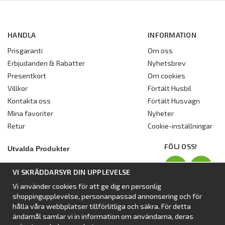
HANDLA
INFORMATION
Prisgaranti
Om oss
Erbjudanden & Rabatter
Nyhetsbrev
Presentkort
Om cookies
Villkor
Förtält Husbil
Kontakta oss
Förtält Husvagn
Mina favoriter
Nyheter
Retur
Cookie-inställningar
FÖLJ OSS!
Utvalda Produkter
Nyhet:
Dometic Stuga Rest
VI SKRÄDDARSYR DIN UPPLEVELSE
Standbytält
Vi använder cookies för att ge dig en personlig
Isabellas Året runt tält Villa
shoppingupplevelse, personanpassad annonsering och för
Förtält från Dometic
hålla våra webbplatser tillförlitliga och säkra. För detta
ändamål samlar vi in information om användarna, deras
Förtält Isabella