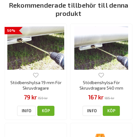
Rekommenderade tillbehör till denna
produkt
50%
Stödbenshylsa 19 mm För
Stödbenshylsa För
Skruvdragare
Skruvdragare 540 mm
79 kr
167 kr
159 kr
185 kr
INFO
KÖP
INFO
KÖP