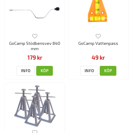
GoCamp Stödbensvev 840
GoCamp Vattenpass
mm
179 kr
49 kr
INFO
KÖP
INFO
KÖP