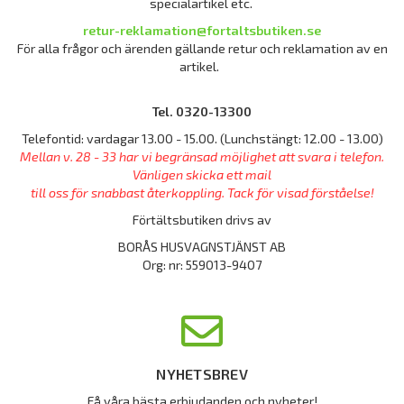
specialartikel etc.
retur-reklamation@fortaltsbutiken.se
För alla frågor och ärenden gällande retur och reklamation av en
artikel.
Tel. 0320-13300
Telefontid: vardagar 13.00 - 15.00. (Lunchstängt: 12.00 - 13.00)
Mellan v. 28 - 33 har vi begränsad möjlighet att svara i telefon.
Vänligen skicka ett mail
till oss för snabbast återkoppling. Tack för visad förståelse!
Förtältsbutiken drivs av
BORÅS HUSVAGNSTJÄNST AB
Org: nr: 559013-9407
NYHETSBREV
Få våra bästa erbjudanden och nyheter!