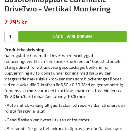
DriveTwo - Vertikal Montering
2 295 kr
LÄGG I VARUKORGEN
Produktbeskrivning:
Gasregulator Caramatic DriveTwo med inbyggd
reduceringsventil och ”mekanisk krocksensor”. Gasoltillförseln
stängs direkt för att undvika gasolläckage. Godkänd för
uppvärmning av fordonet under körning med hjälp av den
integrerade mekaniska krocksensorn som blockerar gasflödet
vid en olycka där G-kraften är 3,5G ±0,5G. Med en genomsnittlig
fordonsvikt motsvarar detta att krascha in i ett fast hinder i ca
15-20 km/h. 30 mbar. Anslutning: 10/8 mm.
• Automatisk växling till gasflaskan på reservsidan så snart den
första flaskan är slut.
• Gasolflaskan kan bytas ut utan driftavbrott.
• Backventil för gas: förhindrar utsläpp av gas när flaskan byts