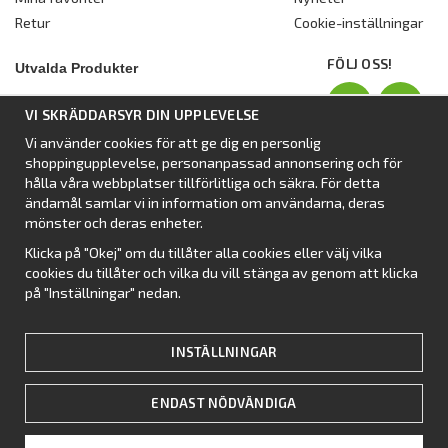
Retur
Cookie-inställningar
FÖLJ OSS!
Utvalda Produkter
Nyhet:
Dometic Stuga Rest
VI SKRÄDDARSYR DIN UPPLEVELSE
Standbytält
Vi använder cookies för att ge dig en personlig
Isabellas Året runt tält Villa
shoppingupplevelse, personanpassad annonsering och för
Förtält från Dometic
hålla våra webbplatser tillförlitliga och säkra. För detta
ändamål samlar vi in information om användarna, deras
Förtält Isabella
mönster och deras enheter.
Förtält från SvenskaTält
Klicka på "Okej" om du tillåter alla cookies eller välj vilka
Nyhet:
Campingtält
cookies du tillåter och vilka du vill stänga av genom att klicka
på "Inställningar" nedan.
INSTÄLLNINGAR
ENDAST NÖDVÄNDIGA