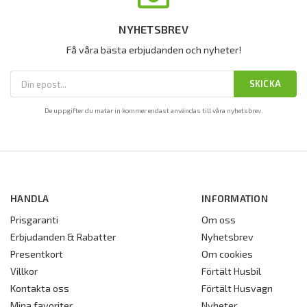
NYHETSBREV
Få våra bästa erbjudanden och nyheter!
SKICKA
De uppgifter du matar in kommer endast användas till våra nyhetsbrev.
HANDLA
INFORMATION
Prisgaranti
Om oss
Erbjudanden & Rabatter
Nyhetsbrev
Presentkort
Om cookies
Villkor
Förtält Husbil
Kontakta oss
Förtält Husvagn
Mina favoriter
Nyheter