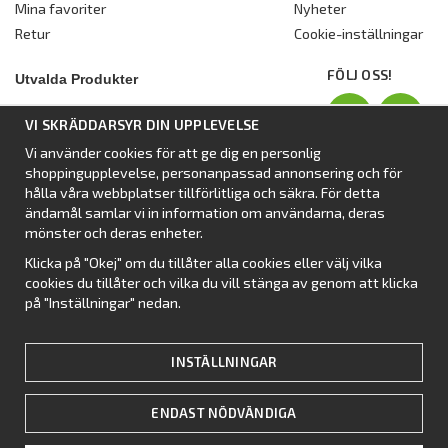
Mina favoriter
Nyheter
Retur
Cookie-inställningar
FÖLJ OSS!
Utvalda Produkter
Nyhet:
Dometic Stuga Rest
VI SKRÄDDARSYR DIN UPPLEVELSE
Standbytält
Vi använder cookies för att ge dig en personlig
Isabellas Året runt tält Villa
shoppingupplevelse, personanpassad annonsering och för
Förtält från Dometic
hålla våra webbplatser tillförlitliga och säkra. För detta
ändamål samlar vi in information om användarna, deras
Förtält Isabella
mönster och deras enheter.
Förtält från SvenskaTält
Klicka på "Okej" om du tillåter alla cookies eller välj vilka
Nyhet:
Campingtält
cookies du tillåter och vilka du vill stänga av genom att klicka
på "Inställningar" nedan.
INSTÄLLNINGAR
ENDAST NÖDVÄNDIGA