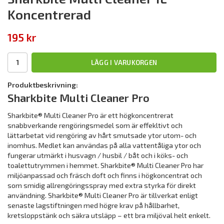
Koncentrerad
195 kr
LÄGG I VARUKORGEN
Produktbeskrivning:
Sharkbite Multi Cleaner Pro
Sharkbite® Multi Cleaner Pro är ett högkoncentrerat
snabbverkande rengöringsmedel som är effekltivt och
lättarbetat vid rengöring av hårt smutsade ytor utom- och
inomhus. Medlet kan användas på alla vattentåliga ytor och
fungerar utmärkt i husvagn / husbil / båt och i köks- och
toalettutrymmen i hemmet. Sharkbite® Multi Cleaner Pro har
miljöanpassad och fräsch doft och finns i högkoncentrat och
som smidig allrengöringsspray med extra styrka för direkt
användning. Sharkbite® Multi Cleaner Pro är tillverkat enligt
senaste lagstiftningen med högre krav på hållbarhet,
kretsloppstänk och säkra utsläpp – ett bra miljöval helt enkelt.