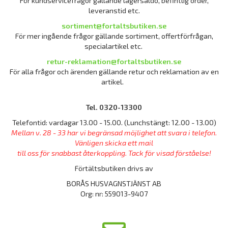
För kundservicefrågor gällande lagersaldo, befintlig order,
leveranstid etc.
sortiment@fortaltsbutiken.se
För mer ingående frågor gällande sortiment, offertförfrågan,
specialartikel etc.
retur-reklamation@fortaltsbutiken.se
För alla frågor och ärenden gällande retur och reklamation av en
artikel.
Tel. 0320-13300
Telefontid: vardagar 13.00 - 15.00. (Lunchstängt: 12.00 - 13.00)
Mellan v. 28 - 33 har vi begränsad möjlighet att svara i telefon.
Vänligen skicka ett mail
till oss för snabbast återkoppling. Tack för visad förståelse!
Förtältsbutiken drivs av
BORÅS HUSVAGNSTJÄNST AB
Org: nr: 559013-9407