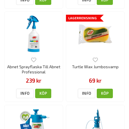
INFO
KÖP
INFO
KÖP
LAGERRENSNING
Abnet Sprayflaska Till Abnet
Turtle Wax Jumbosvamp
Professional
239 kr
69 kr
INFO
KÖP
INFO
KÖP