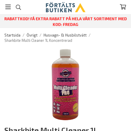
RABATTKOD! FÅ EXTRA RABATT PÅ HELA VÅRT SORTIMENT MED
KOD: FREDAG
Startsida
/
Övrigt
/
Husvagn- & Husbilstvätt
/
Sharkbite Multi Cleaner 1L Koncentrerad
Sharkbite Multi Cleaner 1L