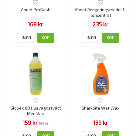
Abnet Proflash
Abnet Rengöringsmedel 1L
Koncentrat
169 kr
235 kr
INFO
KÖP
INFO
KÖP
Globex 80 Husvagnstvätt
Sharkbite Wet Wax
Med Vax
159 kr
139 kr
189 kr