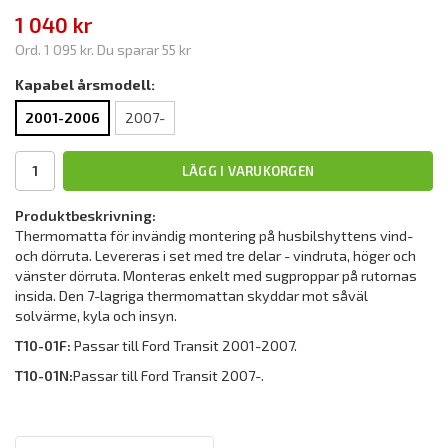
1 040 kr
Ord.
1 095 kr
. Du sparar
55 kr
Kapabel årsmodell:
2001-2006
2007-
LÄGG I VARUKORGEN
Produktbeskrivning:
Thermomatta för invändig montering på husbilshyttens vind-
och dörruta. Levereras i set med tre delar - vindruta, höger och
vänster dörruta. Monteras enkelt med sugproppar på rutornas
insida. Den 7-lagriga thermomattan skyddar mot såväl
solvärme, kyla och insyn.
T10-01F:
Passar till Ford Transit 2001-2007.
T10-01N:
Passar till Ford Transit 2007-.