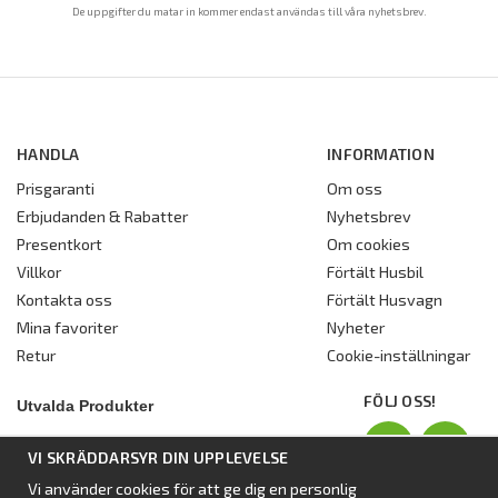
De uppgifter du matar in kommer endast användas till våra nyhetsbrev.
HANDLA
INFORMATION
Prisgaranti
Om oss
Erbjudanden & Rabatter
Nyhetsbrev
Presentkort
Om cookies
Villkor
Förtält Husbil
Kontakta oss
Förtält Husvagn
Mina favoriter
Nyheter
Retur
Cookie-inställningar
FÖLJ OSS!
Utvalda Produkter
Nyhet:
Dometic Stuga Rest
VI SKRÄDDARSYR DIN UPPLEVELSE
Standbytält
Vi använder cookies för att ge dig en personlig