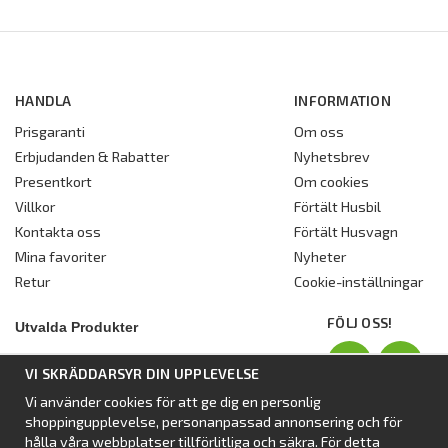
HANDLA
INFORMATION
Prisgaranti
Om oss
Erbjudanden & Rabatter
Nyhetsbrev
Presentkort
Om cookies
Villkor
Förtält Husbil
Kontakta oss
Förtält Husvagn
Mina favoriter
Nyheter
Retur
Cookie-inställningar
FÖLJ OSS!
Utvalda Produkter
Nyhet:
Dometic Stuga Rest
VI SKRÄDDARSYR DIN UPPLEVELSE
Standbytält
Vi använder cookies för att ge dig en personlig
Isabellas Året runt tält Villa
shoppingupplevelse, personanpassad annonsering och för
Förtält från Dometic
hålla våra webbplatser tillförlitliga och säkra. För detta