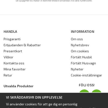
De uppgifter du matar in kommer endast användas till våra nyhetsbrev.
HANDLA
INFORMATION
Prisgaranti
Om oss
Erbjudanden & Rabatter
Nyhetsbrev
Presentkort
Om cookies
Villkor
Förtält Husbil
Kontakta oss
Förtält Husvagn
Mina favoriter
Nyheter
Retur
Cookie-inställningar
FÖLJ OSS!
Utvalda Produkter
Nyhet:
Dometic Stuga Rest
VI SKRÄDDARSYR DIN UPPLEVELSE
Standbytält
Vi använder cookies för att ge dig en personlig
Isabellas Året runt tält Villa