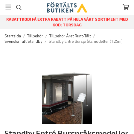
RABATTKOD! FÅ EXTRA RABATT PÅ HELA VÅRT SORTIMENT MED
KOD: TORSDAG
Startsida
/
Tillbehör
/
Tillbehör Året Runt-Tält
/
Svenska Tält Standby
/
Standby Entré Burspråksmodeller (1,25m)
Standby Entré Burspråksmodeller