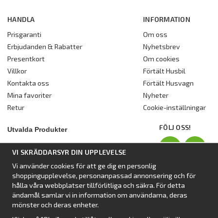
HANDLA
INFORMATION
Prisgaranti
Om oss
Erbjudanden & Rabatter
Nyhetsbrev
Presentkort
Om cookies
Villkor
Förtält Husbil
Kontakta oss
Förtält Husvagn
Mina favoriter
Nyheter
Retur
Cookie-inställningar
FÖLJ OSS!
Utvalda Produkter
Nyhet:
Dometic Stuga Rest
VI SKRÄDDARSYR DIN UPPLEVELSE
Standbytält
Vi använder cookies för att ge dig en personlig
Isabellas Året runt tält Villa
shoppingupplevelse, personanpassad annonsering och för
Förtält från Dometic
hålla våra webbplatser tillförlitliga och säkra. För detta
ändamål samlar vi in information om användarna, deras
Förtält Isabella
mönster och deras enheter.
Förtält från SvenskaTält