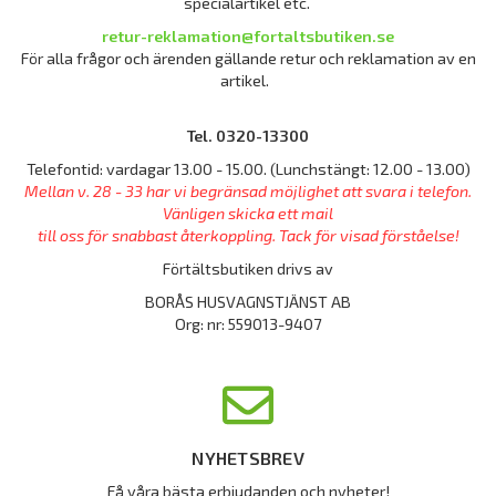
specialartikel etc.
retur-reklamation@fortaltsbutiken.se
För alla frågor och ärenden gällande retur och reklamation av en
artikel.
Tel. 0320-13300
Telefontid: vardagar 13.00 - 15.00. (Lunchstängt: 12.00 - 13.00)
Mellan v. 28 - 33 har vi begränsad möjlighet att svara i telefon.
Vänligen skicka ett mail
till oss för snabbast återkoppling. Tack för visad förståelse!
Förtältsbutiken drivs av
BORÅS HUSVAGNSTJÄNST AB
Org: nr: 559013-9407
NYHETSBREV
Få våra bästa erbjudanden och nyheter!