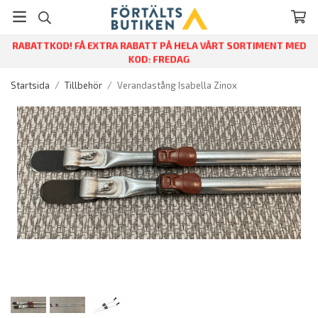
RABATTKOD! FÅ EXTRA RABATT PÅ HELA VÅRT SORTIMENT MED
KOD: FREDAG
Startsida
/
Tillbehör
/
Verandastång Isabella Zinox