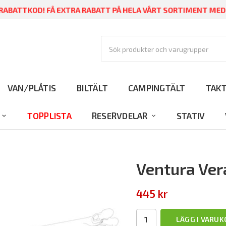
ABATTKOD! FÅ EXTRA RABATT PÅ HELA VÅRT SORTIMENT ME
VAN/PLÅTIS
BILTÄLT
CAMPINGTÄLT
TAK
TOPPLISTA
RESERVDELAR
STATIV
Ventura Ver
445 kr
LÄGG I VARU