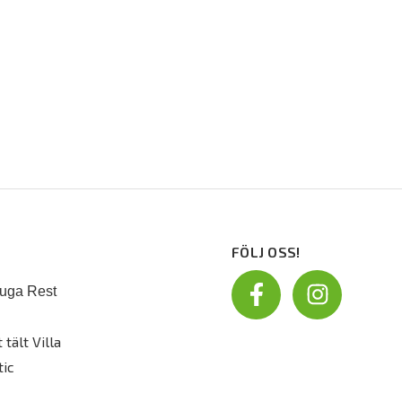
FÖLJ OSS!
uga Rest
 tält Villa
tic