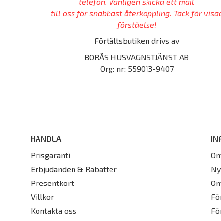
telefon. Vänligen skicka ett mail
till oss för snabbast återkoppling. Tack för visa
förståelse!
Förtältsbutiken drivs av
BORÅS HUSVAGNSTJÄNST AB
Org: nr: 559013-9407
HANDLA
IN
Prisgaranti
Om
Erbjudanden & Rabatter
Ny
Presentkort
Om
Villkor
Fö
Kontakta oss
Fö