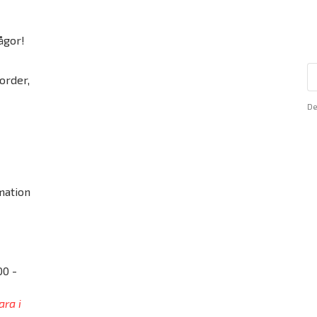
ågor!
order,
De
mation
00 -
ara i