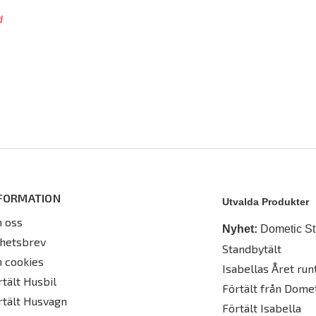
d
FORMATION
Utvalda Produkter
 oss
Nyhet:
Dometic St
hetsbrev
Standbytält
 cookies
Isabellas Året runt
rtält Husbil
Förtält från Dome
rtält Husvagn
Förtält Isabella