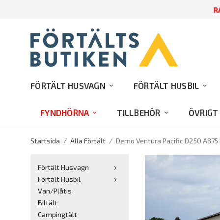
RA
FÖRTÄLT HUSVAGN
FÖRTÄLT HUSBIL
FYNDHÖRNA
TILLBEHÖR
ÖVRIGT
Startsida
/
Alla Förtält
/
Demo Ventura Pacific D250 A875 
Förtält Husvagn
Förtält Husbil
Van/Plåtis
Biltält
Campingtält