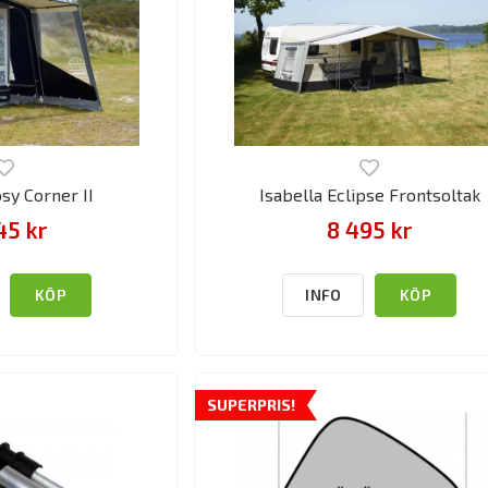
osy Corner II
Isabella Eclipse Frontsoltak
45 kr
8 495 kr
KÖP
INFO
KÖP
SUPERPRIS!