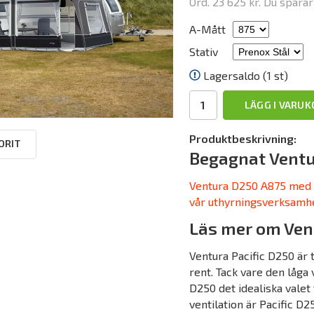
Ord.
23 625 kr
. Du spara
A-Mått
Stativ
Lagersaldo (1 st)
LÄGG I VARU
Produktbeskrivning:
ORIT
Begagnat Ventu
Ventura D250 A875 med P
vår uthyrningsverksamhet
Läs mer om Ven
Ventura Pacific D250 är t
rent. Tack vare den låga
D250 det idealiska valet
ventilation är Pacific D