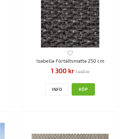
Isabella Förtältsmatta 250 cm
1 300 kr
1 440 kr
INFO
KÖP