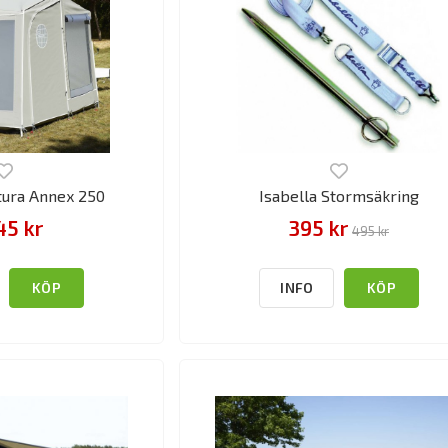
tura Annex 250
Isabella Stormsäkring
45 kr
395 kr
495 kr
KÖP
INFO
KÖP