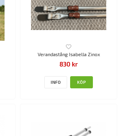
Verandastång Isabella Zinox
830 kr
INFO
KÖP