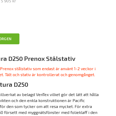
r
5 905 kr
KORGEN
ra D250 Prenox Stålstativ
renox stålstativ som endast är använt 1-2 veckor i
. Tält och stativ är kontrollerat och genomgånget.
tura D250
illverkat av belagd VenTex vilket gör det lätt att hålla
 vikten och den enkla konstruktionen är Pacific
 för den som tycker om att resa mycket. För extra
250 försett med myggnätsfönster med folieklaff i den