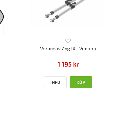
Verandastång IXL Ventura
1 195 kr
INFO
KÖP