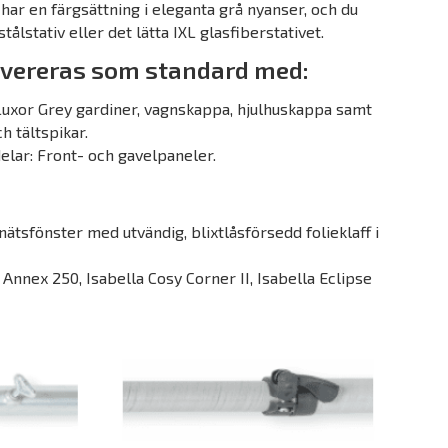
 har en färgsättning i eleganta grå nyanser, och du
tålstativ eller det lätta IXL glasfiberstativet.
evereras som standard med:
 Luxor Grey gardiner, vagnskappa, hjulhuskappa samt
ch tältspikar.
elar: Front- och gavelpaneler.
nätsfönster med utvändig, blixtlåsförsedd folieklaff i
 Annex 250, Isabella Cosy Corner II, Isabella Eclipse