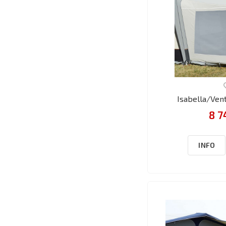
Isabella/Ven
8 7
INFO