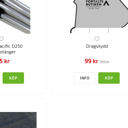
acific D250
Dragskydd
nstänger
5 kr
99 kr
199 kr
KÖP
INFO
KÖP