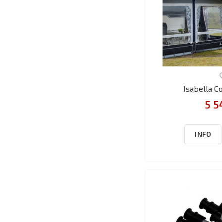
Isabella C
5 5
INFO